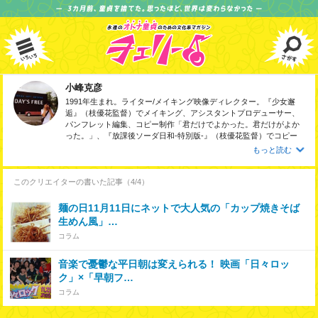
小峰克彦
1991年生まれ。ライター/メイキング映像ディレクター。『少女邂
逅』（枝優花監督）でメイキング、アシスタントプロデューサー、
パンフレット編集、コピー制作「君だけでよかった。君だけがよか
った。」、『放課後ソーダ日和-特別版-』（枝優花監督）でコピー
制作「ソーダの泡みたいに一瞬。だけど、ずっと消えない。」を担
もっと読む
当するなど、映画を中心に制作・取材・執筆活動を行なっている。
大学在学中より霜田明寛編集長の元で、ライターとしての手ほどき
を受ける。雑誌『東京グラフィティ』編集部を経て、『月刊サイゾ
このクリエイターの書いた記事（4/4）
ー』、『週刊SPA！』、『実話BUNKAタブー』、『KAI-
YOU.net』、『リアルサウンド テック』等をメインに執筆中。今田
麺の日11月11日にネットで大人気の「カップ焼きそば
哲史監督の現場でドキュメンタリーの面白さに目覚め、『血を吸う
生めん風」…
粘土』（梅沢壮一監督）、『過ぎて行け、延滞10代』（松本花奈監
コラム
督）をはじめ、映画やライブの現場でメイキング/ドキュメンタリー
映像のカメラマンとしても活動している。
音楽で憂鬱な平日朝は変えられる！ 映画「日々ロッ
ク」×「早朝フ…
コラム