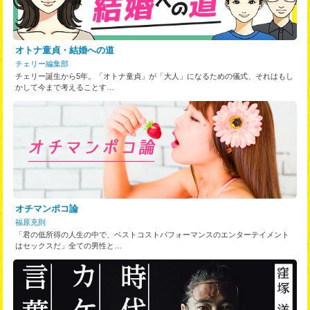
オトナ童貞・結婚への道
チェリー編集部
チェリー誕生から5年。「オトナ童貞」が「大人」になるための儀式、それはもし
かして今まで考えることす…
オチマンポコ論
福原充則
「君の低所得の人生の中で、ベストコストパフォーマンスのエンターテイメント
はセックスだ」全ての男性と…