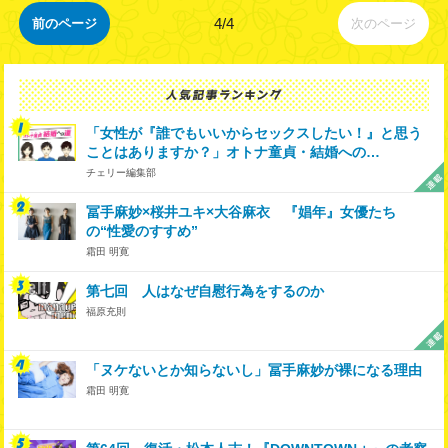
4/4
前のページ
次のページ
「女性が『誰でもいいからセックスしたい！』と思う
ことはありますか？」オトナ童貞・結婚への…
チェリー編集部
冨手麻妙×桜井ユキ×大谷麻衣 『娼年』女優たち
の“性愛のすすめ”
霜田 明寛
第七回 人はなぜ自慰行為をするのか
福原充則
「ヌケないとか知らないし」冨手麻妙が裸になる理由
霜田 明寛