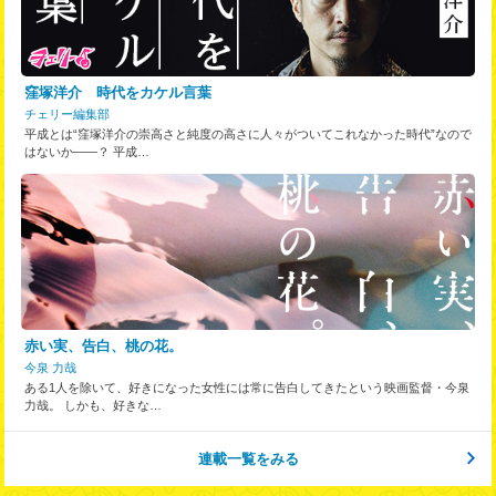
窪塚洋介 時代をカケル言葉
チェリー編集部
平成とは“窪塚洋介の崇高さと純度の高さに人々がついてこれなかった時代”なので
はないか――？ 平成…
赤い実、告白、桃の花。
今泉 力哉
ある1人を除いて、好きになった女性には常に告白してきたという映画監督・今泉
力哉。 しかも、好きな…
連載一覧をみる