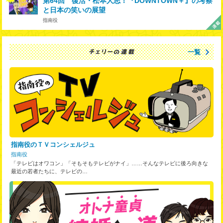
第64回 復活・松本人志！『DOWNTOWN＋』の考察
と日本の笑いの展望
指南役
一覧
指南役のＴＶコンシェルジュ
指南役
「テレビはオワコン」「そもそもテレビがナイ」……そんなテレビに後ろ向きな
最近の若者たちに、テレビの…