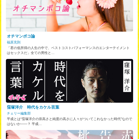
オチマンポコ論
福原充則
「君の低所得の人生の中で、ベストコストパフォーマンスのエンターテイメント
はセックスだ」全ての男性と…
窪塚洋介 時代をカケル言葉
チェリー編集部
平成とは“窪塚洋介の崇高さと純度の高さに人々がついてこれなかった時代”なので
はないか――？ 平成…