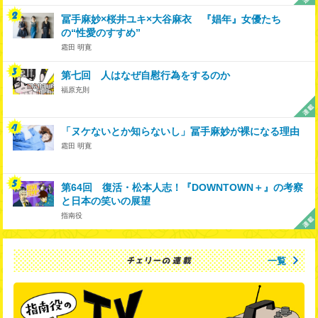
冨手麻妙×桜井ユキ×大谷麻衣 『娼年』女優たち
の“性愛のすすめ”
霜田 明寛
第七回 人はなぜ自慰行為をするのか
福原充則
「ヌケないとか知らないし」冨手麻妙が裸になる理由
霜田 明寛
第64回 復活・松本人志！『DOWNTOWN＋』の考察
と日本の笑いの展望
指南役
一覧