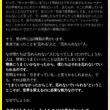
だって、“サッカー部にいる”という理由だけでモテた奴がエスカレーター
式の学校のようにエリート商社にいって、またもや、そこに所属している
ということだけでモテて、合コンで「石油で世界動かしてる」とかワケわ
かんないこと言って、で、結婚したらヤリチンだった過去をなかったこと
のようにして、息子の写真とかFacebookにアップして「いいパパです
ね！」とかコメントもらってるのおかしくないすか？クリックするとだい
たいかわいいプロフィール写真の一般職の女に！
そう、世の中には2種類の男がいます。
童貞であったことを“忘れる”人と、“忘れられない”人。
なぜ僕たちは“忘れられない”人になってしまったのでしょうか。
人は、簡単にうまくいったことは忘れてしまいます。
簡単にうまくいかなかったから、僕たちはそれを忘れないでい
られるのです。
世間はそれを「引きずっている」と笑うかもしれません。で
も、それは能力です。
“うまくいかなかったからこそ、忘れないでいられる”というこ
とこそが、世界を変えるのに必要な能力なのです。
なぜでしょうか。