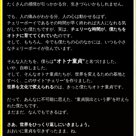
たくさんの感情が引っかかる分、生きづらいかもしれません。
でも、人の痛みがわかる分、人の心は動かせるはず。
チェリーボーイであるその時間が早く終われば大人になれる気
がしていた僕たちですが、実は、
チェリーな時間が、僕たちを
オトナに育ててくれていた
のです。
そして、もちろん、今でも僕たちの心のなかには、いつも小さ
なチェリーボーイが住んでいます。
“オトナ童貞”
そんな人たちを、僕らは
と名づけました。
いや、自称しました。
そして、そんなオトナ童貞たちが、世界を変えるための基地と
すべく、このサイト“チェリー”を作りました。
世界を文化で変えられる
のは、きっと僕たちオトナ童貞です。
だって、あんなに不可能に思えた、“童貞脱出という夢”を叶えら
れた僕たちです。
まだまだ、なんでもできるはず。
さあ、世界をひっくり返しにいきましょう。
おおいに童貞を引きずったまま、ね。