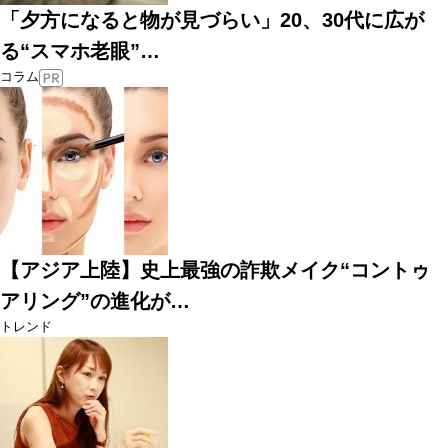
「夕方になると物が見づらい」20、30代に広が
る“スマホ老眼”…
コラム
【アジア上陸】史上最強の詐欺メイク“コントゥ
アリング”の進化が…
トレンド