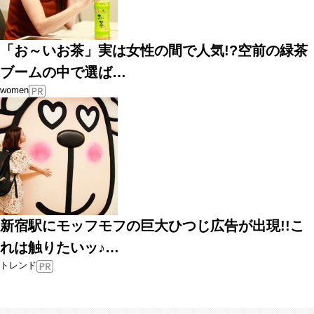
「お～いお茶」実は女性の間で人気!?空前の緑茶
ブームの中で選ば…
women
新宿駅にモッフモフの巨大ひつじ広告が出現!!こ
れは触りたいッ♪…
トレンド