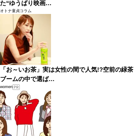
た“ゆうばり映画…
オトナ童貞コラム
「お～いお茶」実は女性の間で人気!?空前の緑茶
ブームの中で選ば…
women