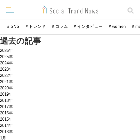
＃SNS
＃トレンド
＃コラム
＃インタビュー
＃women
＃m
過去の記事
2026
年
2025
年
2024
年
2023
年
2022
年
2021
年
2020
年
2019
年
2018
年
2017
年
2016
年
2015
年
2014
年
2013
年
1月