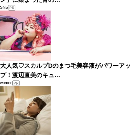
SNS
大人気♡スカルプDのまつ毛美容液がパワーアッ
プ！渡辺直美のキュ…
women