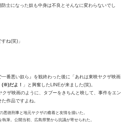
消防士になった奴も中身は不良とそんなに変わらないでし
すね(笑)」
で一番悪い奴ら』を観終わった後に「あれは東映ヤクザ映画
(※)だよ！
」と興奮したLINEが来ました(笑)。
映ヤクザ映画のように、タブーをきちんと映して、事件をエン
せた作品ですよね。
警の悪徳刑事と地元ヤクザの癒着と友情を描いた。
を執筆。公開当初、広島県警から抗議が寄せられた。