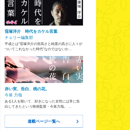
窪塚洋介 時代をカケル言葉
チェリー編集部
平成とは“窪塚洋介の崇高さと純度の高さに人々が
ついてこれなかった時代”なのではないか…
赤い実、告白、桃の花。
今泉 力哉
ある1人を除いて、好きになった女性には常に告
白してきたという映画監督・今泉力哉。 …
連載ページ一覧へ