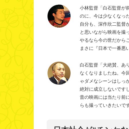
小林監督「白石監督が
のに、今は少なくなっ
自分も、深作欣二監督が
と思いながら映画を撮
やるなら今の世だから
まさに『日本で一番悪
白石監督「大絶賛、あり
なくなりましたね。今
ゃダメなシーンはしっ
絶対に成立しないです
昔の映画には当たり前
らも撮っていきたいで