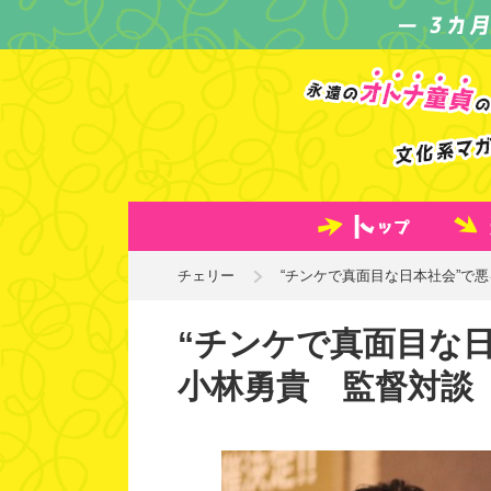
チェリー
“チンケで真面目な日本社会”で
“チンケで真面目な
小林勇貴 監督対談