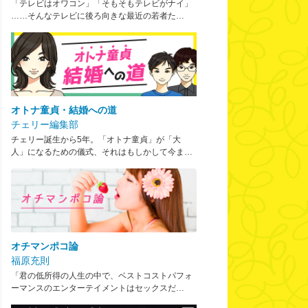
「テレビはオワコン」「そもそもテレビがナイ」
……そんなテレビに後ろ向きな最近の若者た…
オトナ童貞・結婚への道
チェリー編集部
チェリー誕生から5年。「オトナ童貞」が「大
人」になるための儀式、それはもしかして今ま…
オチマンポコ論
福原充則
「君の低所得の人生の中で、ベストコストパフォ
ーマンスのエンターテイメントはセックスだ…