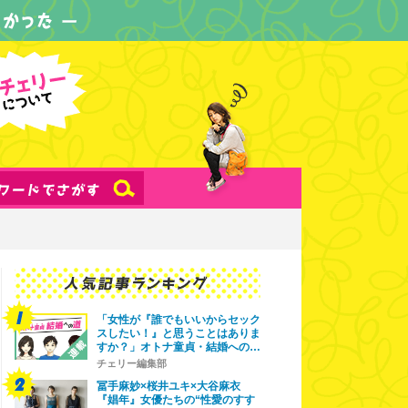
「女性が『誰でもいいからセック
スしたい！』と思うことはありま
すか？」オトナ童貞・結婚への…
チェリー編集部
冨手麻妙×桜井ユキ×大谷麻衣
『娼年』女優たちの“性愛のすす