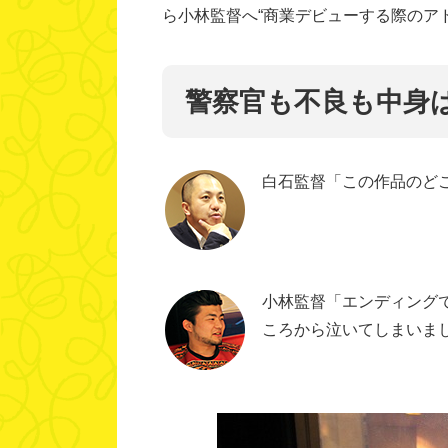
ら小林監督へ“商業デビューする際のア
警察官も不良も中身
白石監督「この作品のど
小林監督「エンディング
ころから泣いてしまいま