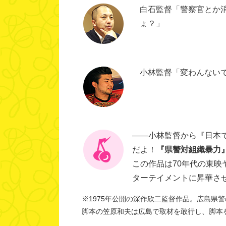
白石監督「警察官とか
ょ？」
小林監督「変わんないで
――小林監督から『日本
だよ！
『県警対組織暴力』
この作品は70年代の東
ターテイメントに昇華さ
※1975年公開の深作欣二監督作品。広島県
脚本の笠原和夫は広島で取材を敢行し、脚本