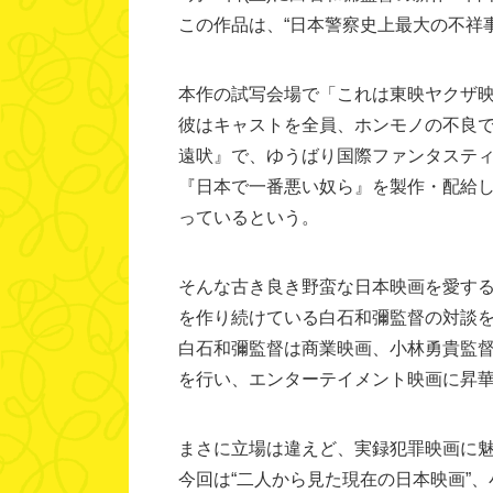
この作品は、“日本警察史上最大の不祥
本作の試写会場で「これは東映ヤクザ
彼はキャストを全員、ホンモノの不良
遠吠』で、ゆうばり国際ファンタスティ
『日本で一番悪い奴ら』を製作・配給
っているという。
そんな古き良き野蛮な日本映画を愛す
を作り続けている白石和彌監督の対談
白石和彌監督は商業映画、小林勇貴監
を行い、エンターテイメント映画に昇
まさに立場は違えど、実録犯罪映画に
今回は“二人から見た現在の日本映画”