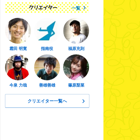
一覧
霜田 明寛
指南役
福原充則
今泉 力哉
善雄善雄
篠原梨菜
クリエイター一覧へ