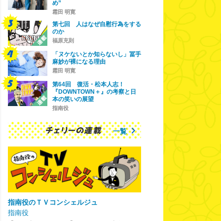
め”
霜田 明寛
第七回 人はなぜ自慰行為をする
のか
福原充則
「ヌケないとか知らないし」冨手
麻妙が裸になる理由
霜田 明寛
第64回 復活・松本人志！
『DOWNTOWN＋』の考察と日
本の笑いの展望
指南役
一覧
指南役のＴＶコンシェルジュ
指南役