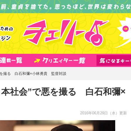
悪を撮る 白石和彌×小林勇貴 監督対談
日本社会”で悪を撮る 白石和彌×
2016年06月29日
（水）更新