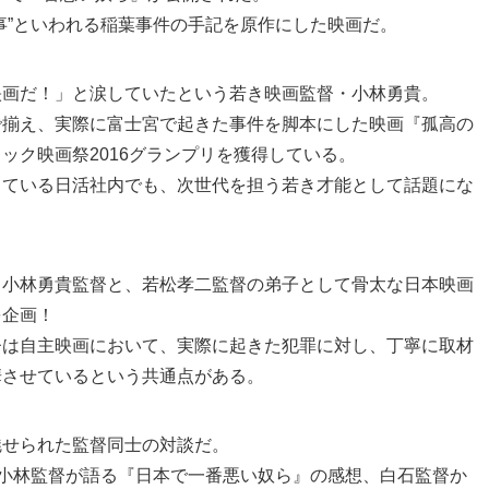
事”といわれる稲葉事件の手記を原作にした映画だ。
映画だ！」と涙していたという若き映画監督・小林勇貴。
で揃え、実際に富士宮で起きた事件を脚本にした映画『孤高の
ック映画祭2016グランプリを獲得している。
している日活社内でも、次世代を担う若き才能として話題にな
る小林勇貴監督と、若松孝二監督の弟子として骨太な日本映画
を企画！
督は自主映画において、実際に起きた犯罪に対し、丁寧に取材
華させているという共通点がある。
魅せられた監督同士の対談だ。
、小林監督が語る『日本で一番悪い奴ら』の感想、白石監督か