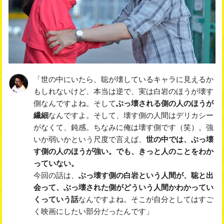
「世の中にいたら、聡が壊しているキャラに見えるか
もしれないけど、本当は逆で、実は白岩のほうが壊す
側なんですよね。そして
ぶっ壊される側の人のほうが
繊細
なんですよ。そして、壊す側の人間はデリカシー
がなくて、鈍感。ちなみに俺は壊す側です（笑）。強
いか弱いかという尺度で言えば、
世の中では、ぶっ壊
す側の人のほうが強い。でも、きっと人のことをわか
っていない。
今回の話は、
ぶっ壊す側の白岩という人間が、聡と出
会って、ぶっ壊された側がどういう人間かわかってい
くっていう話
なんですよね。そこが自分としてはすご
く映画にしたい部分だったんです」