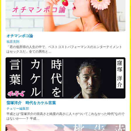
オチマンポコ論
福原充則
「君の低所得の人生の中で、ベストコストパフォーマンスのエンターテイメント
はセックスだ」全ての男性と…
窪塚洋介 時代をカケル言葉
チェリー編集部
平成とは“窪塚洋介の崇高さと純度の高さに人々がついてこれなかった時代”なので
はないか――？ 平成…