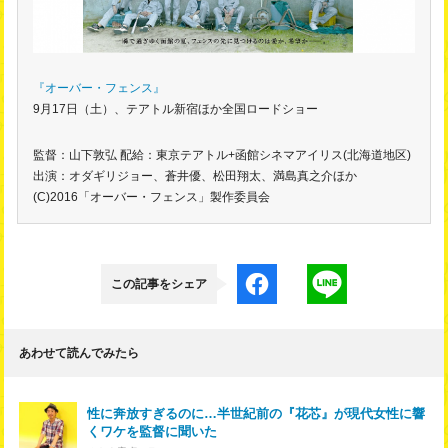
『オーバー・フェンス』
9月17日（土）、テアトル新宿ほか全国ロードショー
監督：山下敦弘 配給：東京テアトル+函館シネマアイリス(北海道地区)
出演：オダギリジョー、蒼井優、松田翔太、満島真之介ほか
(C)2016「オーバー・フェンス」製作委員会
この記事をシェア
あわせて読んでみたら
性に奔放すぎるのに…半世紀前の『花芯』が現代女性に響
くワケを監督に聞いた