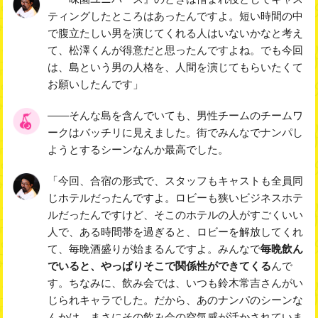
ティングしたところはあったんですよ。短い時間の中
で腹立たしい男を演じてくれる人はいないかなと考え
て、松澤くんが得意だと思ったんですよね。でも今回
は、島という男の人格を、人間を演じてもらいたくて
お願いしたんです」
――そんな島を含んでいても、男性チームのチームワ
ークはバッチリに見えました。街でみんなでナンパし
ようとするシーンなんか最高でした。
「今回、合宿の形式で、スタッフもキャストも全員同
じホテルだったんですよ。ロビーも狭いビジネスホテ
ルだったんですけど、そこのホテルの人がすごくいい
人で、ある時間帯を過ぎると、ロビーを解放してくれ
て、毎晩酒盛りが始まるんですよ。みんなで
毎晩飲ん
でいると、やっぱりそこで関係性ができてくる
んで
す。ちなみに、飲み会では、いつも鈴木常吉さんがい
じられキャラでした。だから、あのナンパのシーンな
んかは、まさにその飲み会の空気感が活かされていま