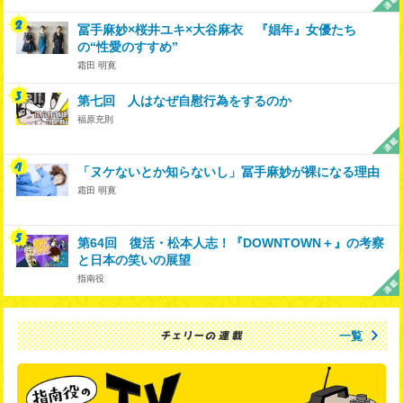
冨手麻妙×桜井ユキ×大谷麻衣 『娼年』女優たち
の“性愛のすすめ”
霜田 明寛
第七回 人はなぜ自慰行為をするのか
福原充則
「ヌケないとか知らないし」冨手麻妙が裸になる理由
霜田 明寛
第64回 復活・松本人志！『DOWNTOWN＋』の考察
と日本の笑いの展望
指南役
一覧