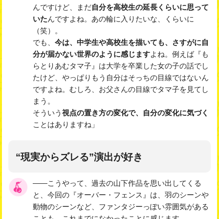
んですけど、まだ
自分を高校生の延長くらいに思って
いた
んですよね。あの輪に入りたいな、くらいに
（笑）。
でも、
今は、中学生や高校生を描いても、さすがに自
分が届かない世界のように感じます
よね。例えば『も
らとりあむタマ子』は大学を卒業した女の子の話でし
たけど、やっぱりもう自分はそっちの目線ではないん
ですよね。むしろ、お父さんの目線でタマ子を見てし
まう。
そういう
視点の置き方の変化で、自分の変化に気づく
ことはありますね」
“現実からズレる”演出が好き
――こうやって、過去の山下作品を思い出してくる
と、今回の『オーバー・フェンス』は、羽のシーンや
動物のシーンなど、ファンタジーっぽい雰囲気がある
ことも、これまでになかったことに感じます。