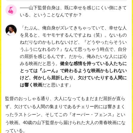
――山下監督自身は、既に幸せを感じにくい側にきて
いる、ということなんですか？
「たぶん、俺自身がズレてきちゃっていて、幸せな人
を見ると、モヤモヤするんですよね（笑）。ないもの
ねだりなのかもしれないけど、『どうやったらそうい
うふうになれるの？』なんて思っちゃう時点で、自分
の屈折を感じるんです。だから、俺みたいな人には沁
みる映画だと思う。
健全な感情を持っている人たちに
とっては『ふーん』で終わるような映画かもしれない
けど、何かしら屈折したり、欠けていたりする人間に
は響く映画
だと思います」
監督のおっしゃる通り、大人になってもまだまだ屈折が直ら
ず、欠けている人間の集まりであるチェリー的には響きまく
ったラストシーン、そしてこの『オーバー・フェンス』とい
う映画。40歳の山下監督から届けられた大人の青春映画にな
っている。