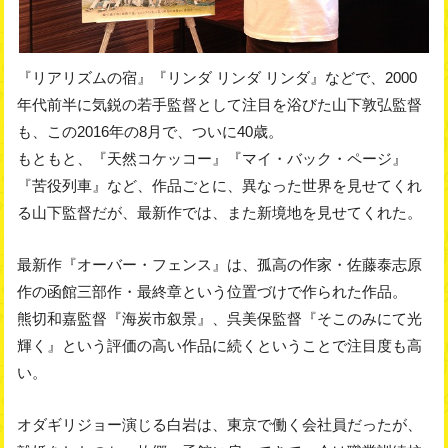
『リアリズムの宿』『リンダ リンダ リンダ』などで、2000
年代前半に気鋭の若手監督として注目を浴びた山下敦弘監督
も、この2016年の8月で、ついに40歳。
もともと、『天然コケッコー』『マイ・バック・ページ』
『苦役列車』など、作品ごとに、異なった世界を見せてくれ
る山下監督だが、最新作では、また新境地を見せてくれた。
最新作『オーバー・フェンス』は、孤高の作家・佐藤泰志原
作の函館三部作・最終章という位置づけで作られた作品。
熊切和嘉監督『海炭市叙景』、呉美保監督『そこのみにて光
輝く』という評価の高い作品に続くということで注目度も高
い。
オダギリジョー演じる白岩は、東京で働く会社員だったが、