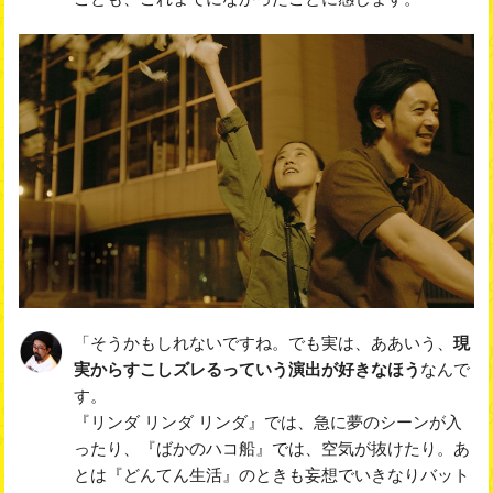
「そうかもしれないですね。でも実は、ああいう、
現
実からすこしズレるっていう演出が好きなほう
なんで
す。
『リンダ リンダ リンダ』では、急に夢のシーンが入
ったり、『ばかのハコ船』では、空気が抜けたり。あ
とは『どんてん生活』のときも妄想でいきなりバット