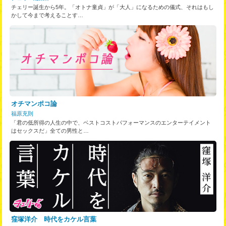
チェリー誕生から5年。「オトナ童貞」が「大人」になるための儀式、それはもし
かして今まで考えることす…
オチマンポコ論
福原充則
「君の低所得の人生の中で、ベストコストパフォーマンスのエンターテイメント
はセックスだ」全ての男性と…
窪塚洋介 時代をカケル言葉