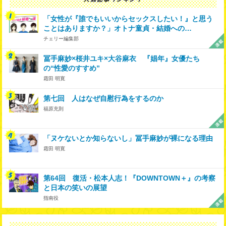
「女性が『誰でもいいからセックスしたい！』と思う
ことはありますか？」オトナ童貞・結婚への…
チェリー編集部
冨手麻妙×桜井ユキ×大谷麻衣 『娼年』女優たち
の“性愛のすすめ”
霜田 明寛
第七回 人はなぜ自慰行為をするのか
福原充則
「ヌケないとか知らないし」冨手麻妙が裸になる理由
霜田 明寛
第64回 復活・松本人志！『DOWNTOWN＋』の考察
と日本の笑いの展望
指南役