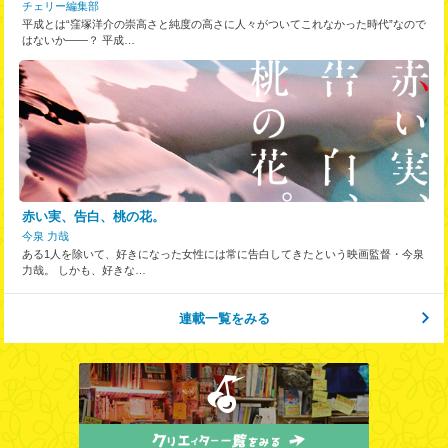
チェリー編集部
平成とは“窪塚洋介の崇高さと純度の高さに人々がついてこれなかった時代”なので
はないか――？ 平成…
赤い実、告白、桃の花。
今泉 力哉
ある1人を除いて、好きになった女性には常に告白してきたという映画監督・今泉
力哉。 しかも、好きな…
連載一覧をみる