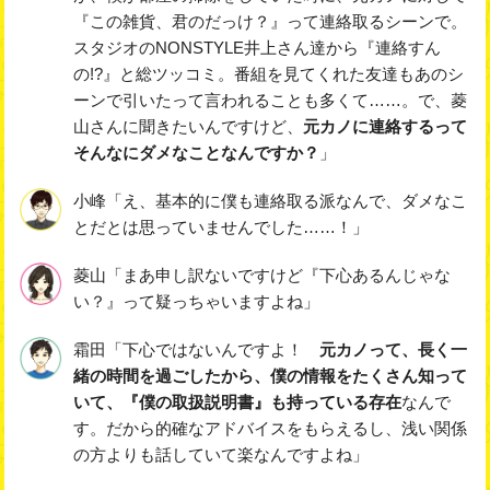
『この雑貨、君のだっけ？』って連絡取るシーンで。
スタジオのNONSTYLE井上さん達から『連絡すん
の!?』と総ツッコミ。番組を見てくれた友達もあのシ
ーンで引いたって言われることも多くて……。で、菱
山さんに聞きたいんですけど、
元カノに連絡するって
そんなにダメなことなんですか？
」
小峰「え、基本的に僕も連絡取る派なんで、ダメなこ
とだとは思っていませんでした……！」
菱山「まあ申し訳ないですけど『下心あるんじゃな
い？』って疑っちゃいますよね」
霜田「下心ではないんですよ！
元カノって、長く一
緒の時間を過ごしたから、僕の情報をたくさん知って
いて、『僕の取扱説明書』も持っている存在
なんで
す。だから的確なアドバイスをもらえるし、浅い関係
の方よりも話していて楽なんですよね」