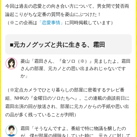
今回は過去の恋愛との向き合い方について。男女間で賛否両
論起こりがちな定番の質問を菱山にぶつけた！
（※この企画は
「恋愛事情」
に同時掲載しています）
■元カノグッズと共に生きる、霜田
菱山「霜田さん、『金ソロ（※）』見ましたよ。霜田
さんの部屋、元カノとの思い出まみれじゃないです
か」
（※定点カメラでひとり暮らしの部屋に密着するテレビ番
組、NHKの『金曜日のソロたちへ』。この連載の鼎談前日に
霜田出演の回が放送され、部屋に元カノからの手紙や思い出
の品が多く残っていることが判明）
霜田「そうなんですよ。番組で特に物議を醸したの
が、僕が部屋の掃除をしていた時に、元カノに対して