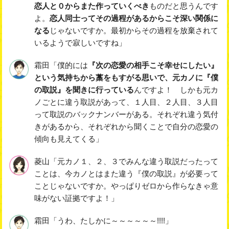
恋人と０からまた作っていくべき
ものだと思うんです
よ。
恋人同士ってその過程があるからこそ深い関係に
なる
じゃないですか。最初からその過程を放棄されて
いるようで寂しいですね」
霜田「僕的には
『次の恋愛の相手こそ幸せにしたい』
という気持ちから藁をもすがる思いで、元カノに『僕
の取説』を聞きに行っている
んですよ！ しかも元カ
ノごとに違う取説があって、１人目、２人目、３人目
って取説のバックナンバーがある。それぞれ違う気付
きがあるから、それぞれから聞くことで自分の恋愛の
傾向も見えてくる」
菱山「元カノ１、２、３でみんな違う取説だったって
ことは、今カノとはまた違う『僕の取説』が必要って
ことじゃないですか。やっぱりゼロから作らなきゃ意
味がない証拠ですよ！」
霜田「うわ、たしかに～～～～～～!!!!」