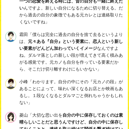
一つの恋愛を終える時には、昔の自分も一緒に終えた
い
んですよ。新しい自分になるために切り替える。だ
から過去の自分の象徴でもある元カレとは連絡取りた
くないですね」
霜田「僕らは完全に過去の自分を捨て去るというより
は、
元々ある『自分』という要素に、恋人という新し
い要素がどんどん加わっていくイメージ
なんですよ
ね。ダルマ落としの新しい段が増えてきて高く積みあ
がる感覚です。元カノも自分を作っている要素だか
ら、そこだけ切り離すわけにもいかない」
小峰「わかります。自分の中にその『元カノの段』が
あることによって、味わい深くなるお店とか映画もあ
るし。１段なくなるとダルマごと倒れちゃうかもしれ
ない」
菱山「大切な思い出を
自分の中に保存しておくのは素
晴らしいことだと思うんですけど、自分の中に保存し
ておくことと、連絡を取り続けて関係を繋ぎ続けてい