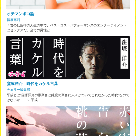
オチマンポコ論
福原充則
「君の低所得の人生の中で、ベストコストパフォーマンスのエンターテイメント
はセックスだ」全ての男性と…
窪塚洋介 時代をカケル言葉
チェリー編集部
平成とは“窪塚洋介の崇高さと純度の高さに人々がついてこれなかった時代”なので
はないか――？ 平成…