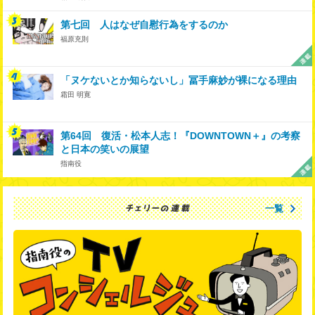
第七回 人はなぜ自慰行為をするのか
福原充則
「ヌケないとか知らないし」冨手麻妙が裸になる理由
霜田 明寛
第64回 復活・松本人志！『DOWNTOWN＋』の考察
と日本の笑いの展望
指南役
一覧