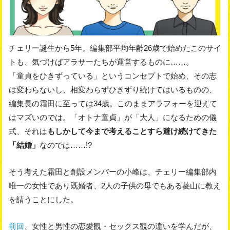
チェリー誕生から5年。編集部平均年齢26歳で始めたこのサイ
トも、気づけばアラサーたちが運営するものに……。
「童貞をひきずっている」というコンセプトで始め、その志
は変わらないし、相変わらずひきずり続けてはいるものの、
編集長の霜田に至っては34歳。このままアラフォーを迎えて
はマズいのでは。「オトナ童貞」が「大人」になるための儀
式、それは
もしかして今まで考えることすら避け続けてきた
「結婚」
なのでは……!?
そう考えた霜田と創設メンバーの小峰は、チェリー編集部内
唯一の女性であり既婚者、2人の子供の母でもある菱山に教え
を請うことにした。
前回
、女性と男性の恋愛観・セックス観の違いを学んだが、