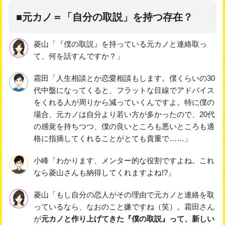
■元カノ＝「自分の取説」を持つ存在？
菱山「『僕の取説』を持っている元カノと連絡取っ
て、何を話すんですか？」
霜田「人生相談とか恋愛相談もします。僕くらいの30
代中盤になってくると、フラットな目線でアドバイス
をくれる人が周りから減っていくんですよ。特に僕の
場合、元カノは自分より若い方が多かったので、20代
の感覚を持ちつつ、僕の良いところも悪いところも適
格に指摘してくれることがとても貴重で……」
小峰「わかります、メンター的な役割ですよね。これ
なら菱山さんも納得してくれますよね!?」
菱山「もし自分の恋人がその理由で元カノと連絡を取
っているなら、なおのこと嫌ですね（笑）。霜田さん
が
元カノと作り上げてきた『僕の取説』って、新しい