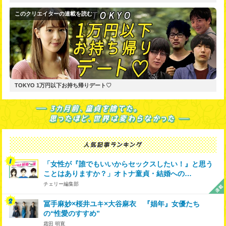
このクリエイターの連載を読む
TOKYO 1万円以下お持ち帰りデート♡
「女性が『誰でもいいからセックスしたい！』と思う
ことはありますか？」オトナ童貞・結婚への…
チェリー編集部
冨手麻妙×桜井ユキ×大谷麻衣 『娼年』女優たち
の“性愛のすすめ”
霜田 明寛