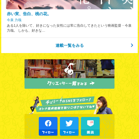
赤い実、告白、桃の花。
今泉 力哉
ある1人を除いて、好きになった女性には常に告白してきたという映画監督・今泉
力哉。 しかも、好きな…
連載一覧をみる