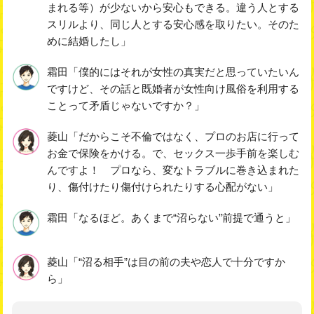
まれる等）が少ないから安心もできる。違う人とする
スリルより、同じ人とする安心感を取りたい。そのた
めに結婚したし」
霜田「僕的にはそれが女性の真実だと思っていたいん
ですけど、その話と既婚者が女性向け風俗を利用する
ことって矛盾じゃないですか？」
菱山「だからこそ不倫ではなく、プロのお店に行って
お金で保険をかける。で、セックス一歩手前を楽しむ
んですよ！ プロなら、変なトラブルに巻き込まれた
り、傷付けたり傷付けられたりする心配がない」
霜田「なるほど。あくまで“沼らない”前提で通うと」
菱山「“沼る相手”は目の前の夫や恋人で十分ですか
ら」