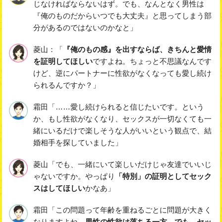
じなければならないはず。でも、なんとなく男性は
『俺のものだからいつでも大丈夫』と思ってしまう部
分があるのではないのかなと」
菱山：「
『俺のもの感』を出すならば、きちんと愛情
を証明してほしい
ですよね。ちょっと不思議なんです
けど、逆にパートナーに性欲がなくなっても愛し続け
られるんですか？」
霜田「……愛し続けられると信じたいです。という
か、もし性欲がなくなり、セックスが一切なくても一
緒にいるだけで楽しそうな人がいいという観点で、結
婚相手を探していました」
菱山「でも、一緒にいて楽しいだけじゃ友達でいいじ
ゃないですか。やっぱり
「特別」の証明としてセック
スはしてほしい
かなあ」
霜田「この問題って年齢を重ねるごとに問題が大きく
なりますよね。
男性の性欲は落ちる一方。でも、セッ