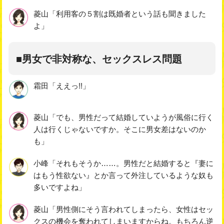
菱山「利用客の５割は既婚者という話も聞きました
よ」
■男女で非対称な、セックスレス問題
霜田「ええっ!!」
菱山「でも、男性だって結婚していようが風俗に行く
人は行くじゃないですか。そこに男女差はないのか
も」
小峰「それもそうか……。男性だと結婚すると『妻に
はもう性欲ない』とか言って外注しているような奴も
多いですよね」
菱山「男性側にそう言われてしまったら、女性はセッ
クスの機会を奪われてしまいますからね。もちろん逆