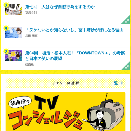
第七回 人はなぜ自慰行為をするのか
福原充則
「ヌケないとか知らないし」冨手麻妙が裸になる理由
霜田 明寛
第64回 復活・松本人志！『DOWNTOWN＋』の考察
と日本の笑いの展望
指南役
一覧