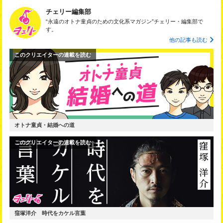
チェリー編集部
“永遠のオトナ童貞のための文化系マガジン”チェリー・編集部で
す。
他の記事も読む
このクリエイターの連載を読む
オトナ童貞・結婚への道
このクリエイターの連載を読む
窪塚洋介 時代をカケル言葉