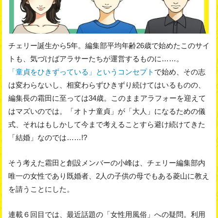
チェリー誕生から5年。編集部平均年齢26歳で始めたこのサイ
トも、気づけばアラサーたちが運営するものに……。
「童貞をひきずっている」というコンセプト
で始め、その志
は変わらないし、相変わらずひきずり続けてはいるものの、
編集長の霜田に至っては34歳。このままアラフォーを迎えて
はマズいのでは。「オトナ童貞」が「大人」になるための儀
式、それはもしかして今まで考えることすら避け続けてきた
「結婚」なのでは……!?
そう考えた霜田と創設メンバーの小峰は、チェリー編集部内
唯一の女性であり既婚者、2人の子供の母でもある菱山に教え
を請うことにした。
連載６回目では、最近話題の「女性用風俗」への疑問。利用