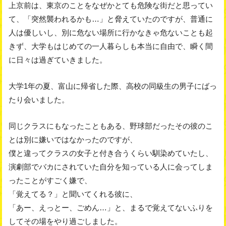
上京前は、東京のことをなぜかとても危険な街だと思ってい
て、「突然襲われるかも…」と脅えていたのですが、普通に
人は優しいし、別に危ない場所に行かなきゃ危ないことも起
きず、大学もはじめての一人暮らしも本当に自由で、瞬く間
に日々は過ぎていきました。
大学1年の夏、富山に帰省した際、高校の同級生の男子にばっ
たり会いました。
同じクラスにもなったこともある、野球部だったその彼のこ
とは別に嫌いではなかったのですが、
僕と違ってクラスの女子と付き合うくらい馴染めていたし、
演劇部でバカにされていた自分を知っている人に会ってしま
ったことがすごく嫌で、
「覚えてる？」と聞いてくれる彼に、
「あー、えっとー、ごめん…」と、まるで覚えてないふりを
してその場をやり過ごしました。