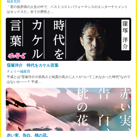
福原充則
「君の低所得の人生の中で、ベストコストパフォーマンスのエンターテイメント
はセックスだ」全ての男性と…
窪塚洋介 時代をカケル言葉
チェリー編集部
平成とは“窪塚洋介の崇高さと純度の高さに人々がついてこれなかった時代”なので
はないか――？ 平成…
赤い実、告白、桃の花。