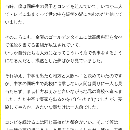
当時、僕は同級生の男子とコンビを組んでいて、いつか二人
でテレビに出まくって世の中を爆笑の渦に包むのだと信じて
いました。
そのころにも、金曜のゴールデンタイムには高級料理を食べ
て値段を当てる番組が放送されていて、
いつか自分たちも人気になってこういう店で食事をするよう
になるんだと、漠然とした夢ばかり見ていました。
それゆえ、中学を出たら相方と大阪へ！と決めていたのです
が、中学の同級生で高校に進学しない人間は周りに一人も見
当たらず、まぁ仕方ねぇかと言いながら地元の高校へ進みま
した。ただ中卒で実家を出るのをビビっただけでしたが、妥
協してやるか、みたいな顔だけは一人前でした。
コンビを続けるには同じ高校だと都合がいい。そこで僕は、
「一緒の高校行こうよ」と相方を誘いましたが、彼は「工業