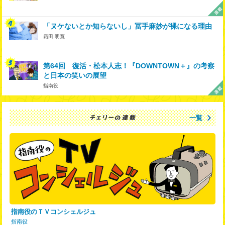
「ヌケないとか知らないし」冨手麻妙が裸になる理由
霜田 明寛
第64回 復活・松本人志！『DOWNTOWN＋』の考察
と日本の笑いの展望
指南役
一覧
指南役のＴＶコンシェルジュ
指南役