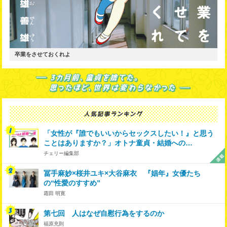
卒業をさせておくれよ
「女性が『誰でもいいからセックスしたい！』と思う
ことはありますか？」オトナ童貞・結婚への…
チェリー編集部
冨手麻妙×桜井ユキ×大谷麻衣 『娼年』女優たち
の“性愛のすすめ”
霜田 明寛
第七回 人はなぜ自慰行為をするのか
福原充則