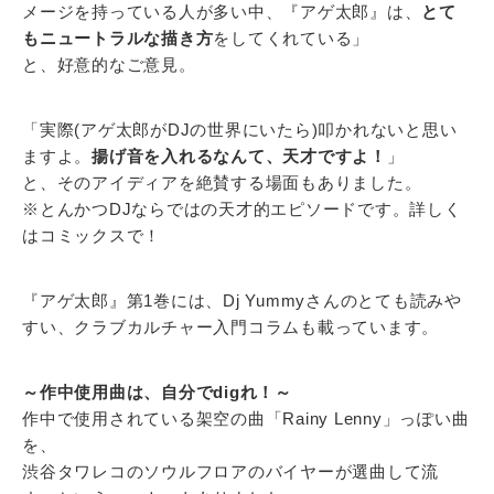
メージを持っている人が多い中、『アゲ太郎』は、
とて
もニュートラルな描き方
をしてくれている」
と、好意的なご意見。
「実際(アゲ太郎がDJの世界にいたら)叩かれないと思い
ますよ。
揚げ音を入れるなんて、天才ですよ！
」
と、そのアイディアを絶賛する場面もありました。
※とんかつDJならではの天才的エピソードです。詳しく
はコミックスで！
『アゲ太郎』第1巻には、Dj Yummyさんのとても読みや
すい、クラブカルチャー入門コラムも載っています。
～作中使用曲は、自分でdigれ！～
作中で使用されている架空の曲「Rainy Lenny」っぽい曲
を、
渋谷タワレコのソウルフロアのバイヤーが選曲して流