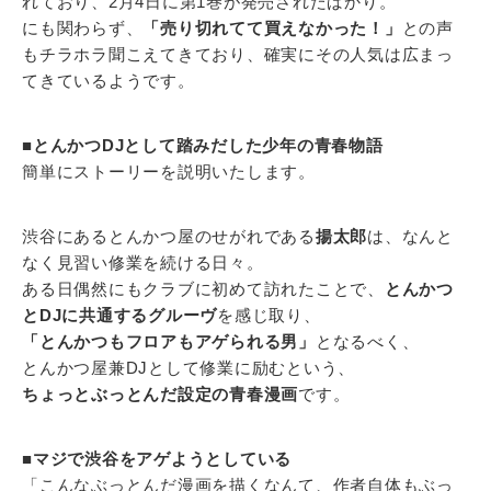
れており、2月4日に第1巻が発売されたばかり。
にも関わらず、
「売り切れてて買えなかった！」
との声
もチラホラ聞こえてきており、確実にその人気は広まっ
てきているようです。
■とんかつDJとして踏みだした少年の青春物語
簡単にストーリーを説明いたします。
渋谷にあるとんかつ屋のせがれである
揚太郎
は、なんと
なく見習い修業を続ける日々。
ある日偶然にもクラブに初めて訪れたことで、
とんかつ
とDJに共通するグルーヴ
を感じ取り、
「とんかつもフロアもアゲられる男」
となるべく、
とんかつ屋兼DJとして修業に励むという、
ちょっとぶっとんだ設定の青春漫画
です。
■マジで渋谷をアゲようとしている
「こんなぶっとんだ漫画を描くなんて、作者自体もぶっ