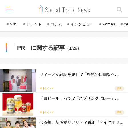
＃SNS
＃トレンド
＃コラム
＃インタビュー
＃women
＃m
「PR」に関する記事
（1/28）
フィーノが雑誌を創刊!?「多彩で自由なヘ…
＃トレンド
PR
「白ビール」って!?「スプリングバレー」…
＃トレンド
PR
ぼる塾、新感覚リアリティ番組『ベイクオフ…