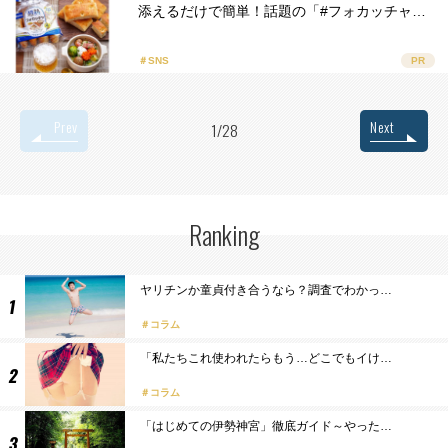
添えるだけで簡単！話題の「#フォカッチャ…
＃SNS
PR
Prev
Next
1/28
Ranking
ヤリチンか童貞付き合うなら？調査でわかっ…
コラム
「私たちこれ使われたらもう…どこでもイけ…
コラム
「はじめての伊勢神宮」徹底ガイド～やった…