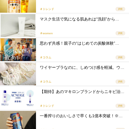
＃トレンド
PR
マスク生活で気になる肌あれは“洗顔”から…
＃women
PR
思わず共感！親子の“はじめての炭酸体験”…
＃コラム
PR
ワイヤーブラなのに、しめつけ感を軽減。ウ…
＃コラム
PR
【期待】あのマキロンブランドからニキビ治…
＃トレンド
PR
一番搾りのおいしさで早くも1億本突破！※…