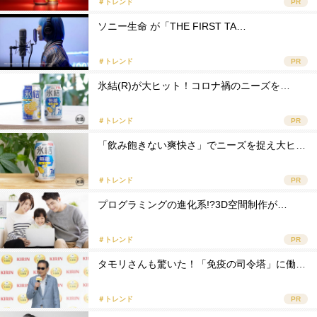
＃トレンド
PR
ソニー生命 が「THE FIRST TA…
＃トレンド
PR
氷結(R)が大ヒット！コロナ禍のニーズを…
＃トレンド
PR
「飲み飽きない爽快さ」でニーズを捉え大ヒ…
＃トレンド
PR
プログラミングの進化系!?3D空間制作が…
＃トレンド
PR
タモリさんも驚いた！「免疫の司令塔」に働…
＃トレンド
PR