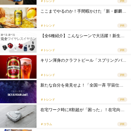
＃トレンド
PR
ここまでやるのか！手間暇かけた「新・麒麟…
＃トレンド
PR
【全6種紹介】こんなシーンで大活躍！新生…
＃トレンド
PR
キリン渾身のクラフトビール「スプリングバ…
＃トレンド
PR
新たな自分を発見せよ！「全国一斉 宇宙仕…
＃トレンド
PR
在宅ワーク時に8割超が「困った」！在宅向…
＃コラム
PR