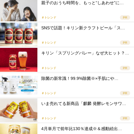
親子のおうち時間を、もっと“しあわせ”に…
＃トレンド
PR
SNSで話題！キリン新クラフトビール「ス…
＃トレンド
PR
キリン「スプリングバレー」なぜ大ヒット？…
＃トレンド
PR
除菌の新常識！99.9%除菌※×手肌にや…
＃トレンド
PR
いま売れてる新商品「麒麟 発酵レモンサワ…
＃トレンド
PR
4月単月で前年比130％達成※＆感動続出…