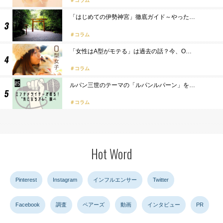
コラム
「はじめての伊勢神宮」徹底ガイド～やった…
コラム
「女性はA型がモテる」は過去の話？今、O…
コラム
ルパン三世のテーマの「ルパンルパーン」を…
コラム
Hot Word
Pinterest
Instagram
インフルエンサー
Twitter
Facebook
調査
ペアーズ
動画
インタビュー
PR