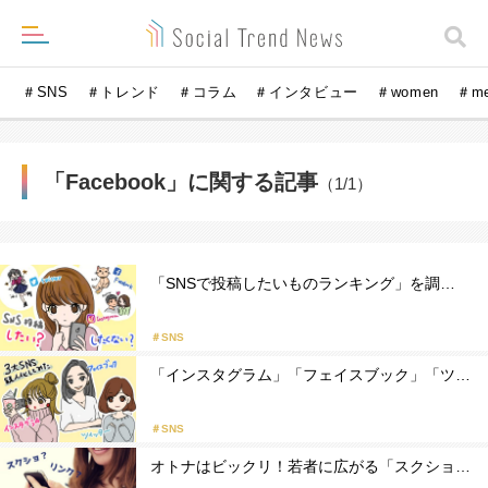
＃SNS
＃トレンド
＃コラム
＃インタビュー
＃women
＃m
「Facebook」に関する記事
（1/1）
「SNSで投稿したいものランキング」を調…
＃SNS
「インスタグラム」「フェイスブック」「ツ…
＃SNS
オトナはビックリ！若者に広がる「スクショ…