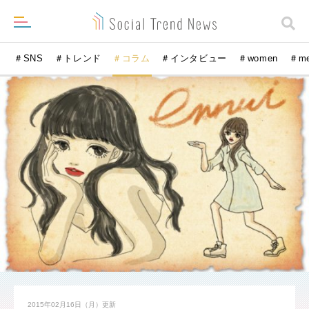
＃SNS
＃トレンド
＃コラム
＃インタビュー
＃women
＃m
2015年02月16日（月）
更新