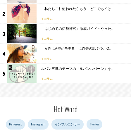
「私たちこれ使われたらもう…どこでもイけ…
コラム
「はじめての伊勢神宮」徹底ガイド～やった…
コラム
「女性はA型がモテる」は過去の話？今、O…
コラム
ルパン三世のテーマの「ルパンルパーン」を…
コラム
Hot Word
Pinterest
Instagram
インフルエンサー
Twitter