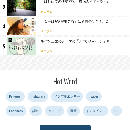
「はじめての伊勢神宮」徹底ガイド～やった…
コラム
「女性はA型がモテる」は過去の話？今、O…
コラム
ルパン三世のテーマの「ルパンルパーン」を…
コラム
Hot Word
Pinterest
Instagram
インフルエンサー
Twitter
Facebook
調査
ペアーズ
動画
インタビュー
PR