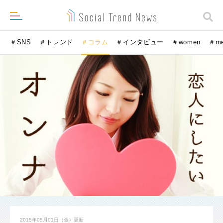
＃SNS
＃トレンド
＃コラム
＃インタビュー
＃women
＃m
2015年05月01日（金）
更新