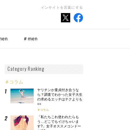
インサイトを言葉にする
men
＃men
Category Ranking
＃コラム
ヤリチンか童貞付き合うな
ら？調査でわかった女子大生
の求めるエッチはテクよりも
○○
コラム
「私たちこれ使われたらも
う…どこでもイけちゃいま
す?」女子オススメコンドー