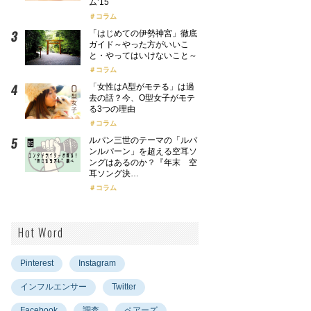
ム’15
コラム
「はじめての伊勢神宮」徹底
ガイド～やった方がいいこ
と・やってはいけないこと～
コラム
「女性はA型がモテる」は過
去の話？今、O型女子がモテ
る3つの理由
コラム
ルパン三世のテーマの「ルパ
ンルパーン」を超える空耳ソ
ングはあるのか？『年末 空
耳ソング決…
コラム
Hot Word
Pinterest
Instagram
インフルエンサー
Twitter
Facebook
調査
ペアーズ