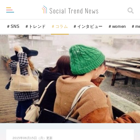
＃SNS
＃トレンド
＃コラム
＃インタビュー
＃women
＃m
2015年06月15日（月）
更新