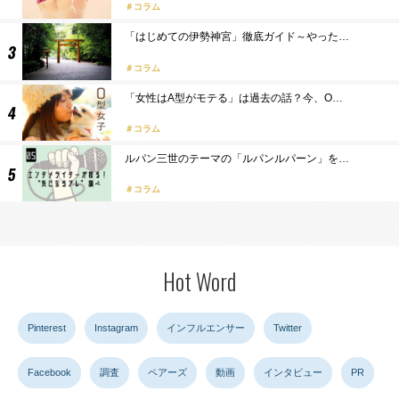
コラム
「はじめての伊勢神宮」徹底ガイド～やった…
コラム
「女性はA型がモテる」は過去の話？今、O…
コラム
ルパン三世のテーマの「ルパンルパーン」を…
コラム
Hot Word
Pinterest
Instagram
インフルエンサー
Twitter
Facebook
調査
ペアーズ
動画
インタビュー
PR