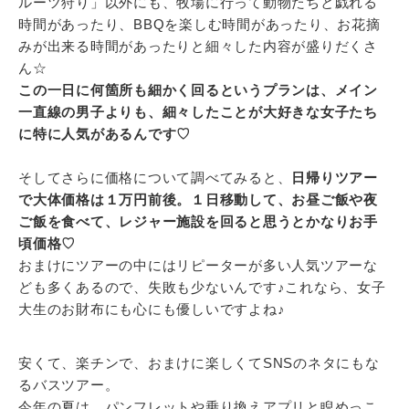
ルーツ狩り」以外にも、牧場に行って動物たちと戯れる
時間があったり、BBQを楽しむ時間があったり、お花摘
みが出来る時間があったりと細々した内容が盛りだくさ
ん☆
この一日に何箇所も細かく回るというプランは、メイン
一直線の男子よりも、細々したことが大好きな女子たち
に特に人気があるんです♡
そしてさらに価格について調べてみると、
日帰りツアー
で大体価格は１万円前後。１日移動して、お昼ご飯や夜
ご飯を食べて、レジャー施設を回ると思うとかなりお手
頃価格♡
おまけにツアーの中にはリピーターが多い人気ツアーな
ども多くあるので、失敗も少ないんです♪これなら、女子
大生のお財布にも心にも優しいですよね♪
安くて、楽チンで、おまけに楽しくてSNSのネタにもな
るバスツアー。
今年の夏は、パンフレットや乗り換えアプリと睨めっこ