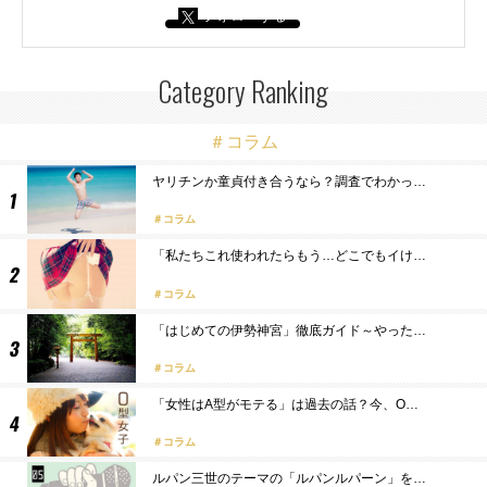
フォローする
Category Ranking
＃コラム
ヤリチンか童貞付き合うなら？調査でわかっ…
コラム
「私たちこれ使われたらもう…どこでもイけ…
コラム
「はじめての伊勢神宮」徹底ガイド～やった…
コラム
「女性はA型がモテる」は過去の話？今、O…
コラム
ルパン三世のテーマの「ルパンルパーン」を…