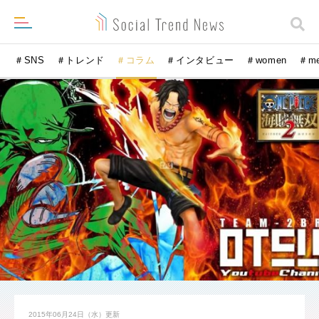
＃SNS
＃トレンド
＃コラム
＃インタビュー
＃women
＃m
2015年06月24日（水）
更新