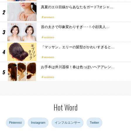
真夏のエロ目線からあなたをガード?オシャ…
women
首の太さで印象変わりすぎ･･･！小顔美人…
women
「マッサン」エリーの髪型がかわいすぎると…
women
お手本は井川遥様！春は色っぽいヘアアレン…
women
Hot Word
Pinterest
Instagram
インフルエンサー
Twitter