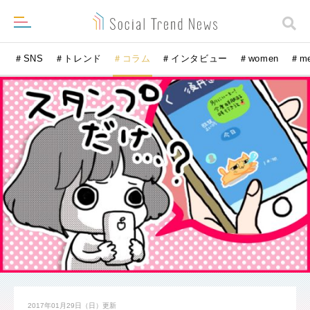
＃SNS
＃トレンド
＃コラム
＃インタビュー
＃women
＃m
2017年01月29日（日）
更新