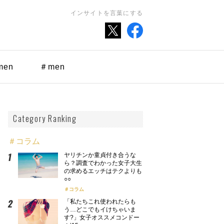
インサイトを言葉にする
men
＃men
Category Ranking
＃コラム
ヤリチンか童貞付き合うな
ら？調査でわかった女子大生
の求めるエッチはテクよりも
○○
コラム
「私たちこれ使われたらも
う…どこでもイけちゃいま
す?」女子オススメコンドー