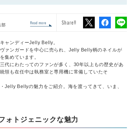
Share!!
Read more
集部
ディーJelly Belly。
ンガードを中心に売られ、Jelly Belly柄のネイルが
を集めています。
三代にわたってのファンが多く、30年以上もの歴史があ
統領も在任中は執務室と専用機に常備していたそ
elly Bellyの魅力をご紹介。海を渡ってきて、いま、
！フォトジェニックな魅力