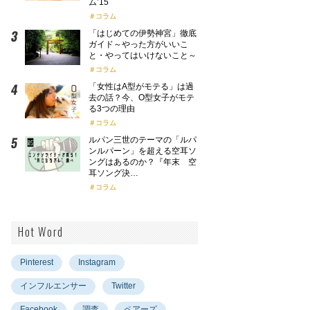
ム’15
コラム
「はじめての伊勢神宮」徹底
ガイド～やった方がいいこ
と・やってはいけないこと～
コラム
「女性はA型がモテる」は過
去の話？今、O型女子がモテ
る3つの理由
コラム
ルパン三世のテーマの「ルパ
ンルパーン」を超える空耳ソ
ングはあるのか？『年末 空
耳ソング決…
コラム
Hot Word
Pinterest
Instagram
インフルエンサー
Twitter
Facebook
調査
ペアーズ