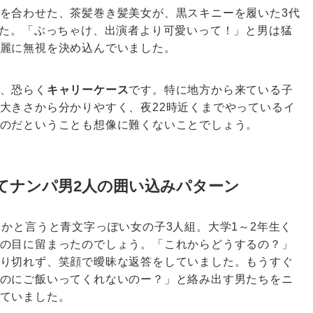
を合わせた、茶髪巻き髪美女が、黒スキニーを履いた3代
した。「ぶっちゃけ、出演者より可愛いって！」と男は猛
麗に無視を決め込んでいました。
、恐らく
キャリーケース
です。特に地方から来ている子
大きさから分かりやすく、夜22時近くまでやっているイ
のだということも想像に難くないことでしょう。
してナンパ男2人の囲い込みパターン
らかと言うと青文字っぽい女の子3人組。大学1～2年生く
の目に留まったのでしょう。「これからどうするの？」
り切れず、笑顔で曖昧な返答をしていました。もうすぐ
のにご飯いってくれないのー？」と絡み出す男たちをニ
ていました。