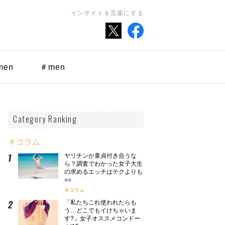
インサイトを言葉にする
men
＃men
Category Ranking
＃コラム
ヤリチンか童貞付き合うな
ら？調査でわかった女子大生
の求めるエッチはテクよりも
○○
コラム
「私たちこれ使われたらも
う…どこでもイけちゃいま
す?」女子オススメコンドー