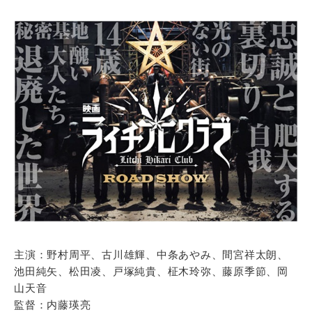
主演：野村周平、古川雄輝、中条あやみ、間宮祥太朗、
池田純矢、松田凌、戸塚純貴、柾木玲弥、藤原季節、岡
山天音
監督：内藤瑛亮