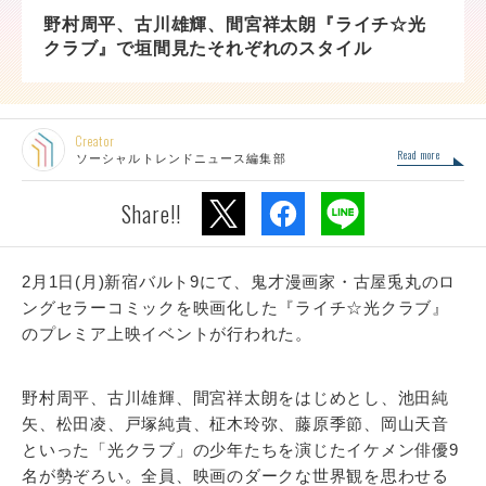
野村周平、古川雄輝、間宮祥太朗『ライチ☆光
クラブ』で垣間見たそれぞれのスタイル
Creator
Read more
ソーシャルトレンドニュース編集部
Share!!
2月1日(月)新宿バルト9にて、鬼才漫画家・古屋兎丸のロ
ングセラーコミックを映画化した『ライチ☆光クラブ』
のプレミア上映イベントが行われた。
野村周平、古川雄輝、間宮祥太朗をはじめとし、池田純
矢、松田凌、戸塚純貴、柾木玲弥、藤原季節、岡山天音
といった「光クラブ」の少年たちを演じたイケメン俳優9
名が勢ぞろい。全員、映画のダークな世界観を思わせる