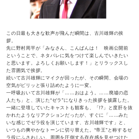
この日最も大きな歓声が飛んだ瞬間は、古川雄輝の挨
拶。
先に野村周平が「みなさん、こんばんは！ 映画公開前
ということで、ネタバレに気をつけて楽しんでいきたい
と思います。よろしくお願いします！」とリラックスし
た雰囲気で挨拶。
続いて古川雄輝にマイクが回ったが、その瞬間、会場の
空気がピリッと張り詰めたように一変。
一呼吸おいて古川雄輝が「……おはよう。……廃墟の恋
人たち」と、演じた“ゼラ”になりきった挨拶を披露した。
一緒に登壇していたキャストも観客も、「!?」と度肝を抜
かれたようなリアクションだったが、すぐに「……みた
いな感じでゼラ役を演じています、古川雄輝です」と、
いつもの爽やかなトーンに切り替えた。“帝王”と称するゼ
ラ役にふさわしい、周囲を圧倒する存在感を見せつけた