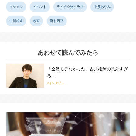
イケメン
イベント
ライチ☆光クラブ
中条あやみ
古川雄輝
映画
野村周平
あわせて読んでみたら
「全然モテなかった」古川雄輝の意外すぎ
る…
#インタビュー