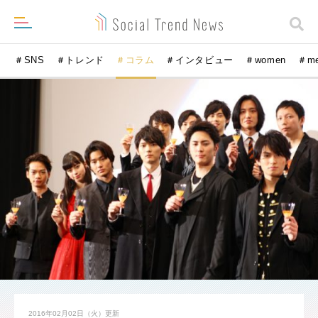
＃SNS
＃トレンド
＃コラム
＃インタビュー
＃women
＃m
2016年02月02日（火）
更新