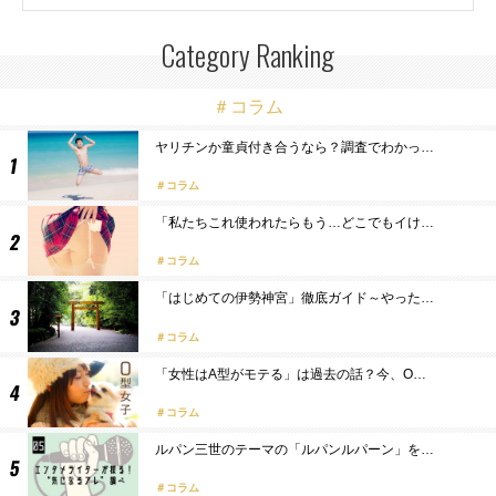
Category Ranking
＃コラム
ヤリチンか童貞付き合うなら？調査でわかっ…
コラム
「私たちこれ使われたらもう…どこでもイけ…
コラム
「はじめての伊勢神宮」徹底ガイド～やった…
コラム
「女性はA型がモテる」は過去の話？今、O…
コラム
ルパン三世のテーマの「ルパンルパーン」を…
コラム