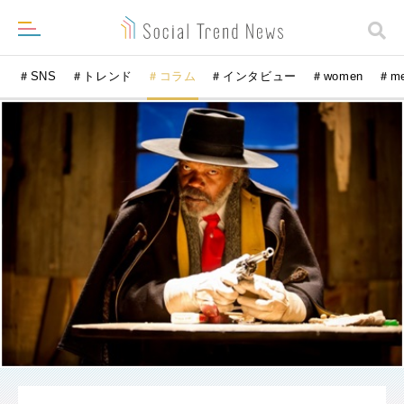
＃SNS
＃トレンド
＃コラム
＃インタビュー
＃women
＃m