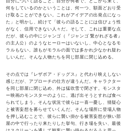
自分について語ること、自分が何者で、どこから来て、
何をしているのかということは、何一つ、額面どおり受
け取ることができない。これがアイデアの出発点になっ
た」と明かし、続けて「彼らの語ることには信ぴょう性
がなく、信用できない人々だ。そして、これは重要な点
だが、彼らの中にジャンゴ（『ジャンゴ 繋がれざる者』
の主人公）のようなヒーローはいないし、中心となるモ
ラルもない。誰もがモラルの面では多かれ少なかれ疑わ
しいんだ。そんな人物たちを同じ部屋に閉じ込める。
その点では『レザボア・ドッグス』と代わり映えしない
感じだが、アプローチの仕方が違うんだ。キャラクター
を同じ部屋に閉じ込め、外は猛吹雪で閉ざす。モンスタ
ー映画のモンスターのように、逃げ出そうとすれば食べ
られてしまう。そんな状況で彼らは一喜一憂し、猜疑心
と被害妄想を募らせていくんだ。そんな場所に登場人物
を押し込むことで、彼らに襲い掛かる被害妄想が狭い部
屋の中で行ったり来たりした挙句、行き場を失い、最後
はスクリーンを通して観客に襲い掛かるだろうと思っ