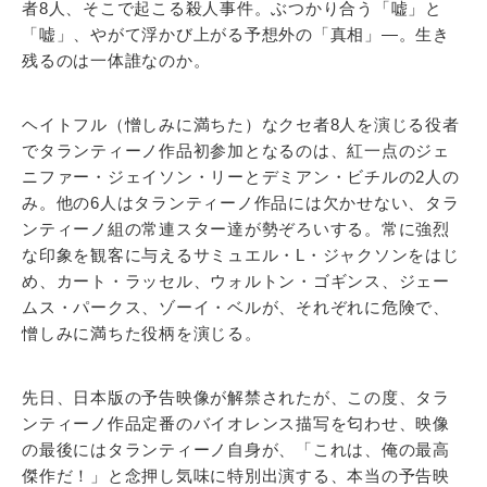
者8人、そこで起こる殺人事件。ぶつかり合う「嘘」と
「嘘」、やがて浮かび上がる予想外の「真相」―。生き
残るのは一体誰なのか。
ヘイトフル（憎しみに満ちた）なクセ者8人を演じる役者
でタランティーノ作品初参加となるのは、紅一点のジェ
ニファー・ジェイソン・リーとデミアン・ビチルの2人の
み。他の6人はタランティーノ作品には欠かせない、タラ
ンティーノ組の常連スター達が勢ぞろいする。常に強烈
な印象を観客に与えるサミュエル・L・ジャクソンをはじ
め、カート・ラッセル、ウォルトン・ゴギンス、ジェー
ムス・パークス、ゾーイ・ベルが、それぞれに危険で、
憎しみに満ちた役柄を演じる。
先日、日本版の予告映像が解禁されたが、この度、タラ
ンティーノ作品定番のバイオレンス描写を匂わせ、映像
の最後にはタランティーノ自身が、「これは、俺の最高
傑作だ！」と念押し気味に特別出演する、本当の予告映