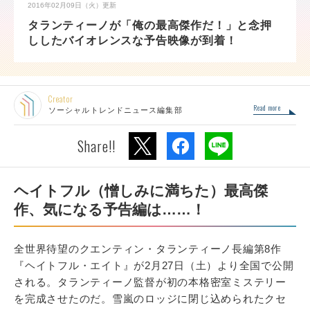
2016年02月09日（火）
更新
タランティーノが「俺の最高傑作だ！」と念押
ししたバイオレンスな予告映像が到着！
Creator
Read more
ソーシャルトレンドニュース編集部
Share!!
ヘイトフル（憎しみに満ちた）最高傑
作、気になる予告編は……！
全世界待望のクエンティン・タランティーノ長編第8作
『ヘイトフル・エイト』が2月27日（土）より全国で公開
される。タランティーノ監督が初の本格密室ミステリー
を完成させたのだ。雪嵐のロッジに閉じ込められたクセ