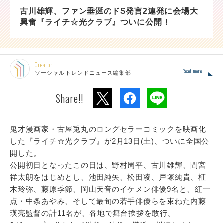
古川雄輝、ファン垂涎のドS発言2連発に会場大
興奮『ライチ☆光クラブ』ついに公開！
Creator
Read more
ソーシャルトレンドニュース編集部
Share!!
鬼才漫画家・古屋兎丸のロングセラーコミックを映画化
した『ライチ☆光クラブ』が2月13日(土)、ついに全国公
開した。
公開初日となったこの日は、野村周平、古川雄輝、間宮
祥太朗をはじめとし、池田純矢、松田凌、戸塚純貴、柾
木玲弥、藤原季節、岡山天音のイケメン俳優9名と、紅一
点・中条あやみ、そして最旬の若手俳優らを束ねた内藤
瑛亮監督の計11名が、各地で舞台挨拶を敢行。