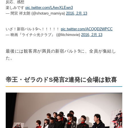
反応、感想
楽しみです
pic.twitter.com/LAevXLEwn3
— 間宮 祥太朗 (@shotaro_mamiya)
2016, 2月 13
いざ！新宿バルト9へ！！！！！
pic.twitter.com/ACQQD2WPCC
— 映画『ライチ☆光クラブ』 (@litchimovie)
2016, 2月 13
最後には観客席が満員の新宿バルト9に、全員が集結し
た。
帝王・ゼラのドS発言2連発に会場は歓喜