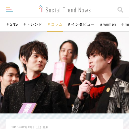
＃SNS
＃トレンド
＃コラム
＃インタビュー
＃women
＃m
2016年02月13日（土）
更新