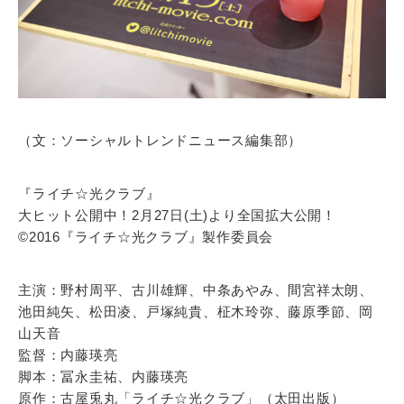
（文：ソーシャルトレンドニュース編集部）
『ライチ☆光クラブ』
大ヒット公開中！2月27日(土)より全国拡大公開！
©2016『ライチ☆光クラブ』製作委員会
主演：野村周平、古川雄輝、中条あやみ、間宮祥太朗、
池田純矢、松田凌、戸塚純貴、柾木玲弥、藤原季節、岡
山天音
監督：内藤瑛亮
脚本：冨永圭祐、内藤瑛亮
原作：古屋兎丸「ライチ☆光クラブ」（太田出版）