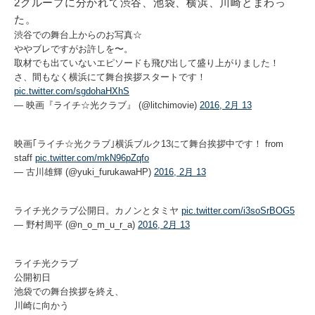
2グループに分かれて渋谷、池袋、横浜、川崎とまわっ
た。
渋谷での舞台上からのお写真☆
ややブレですがお許しを〜。
取材でも出ていないエピソードも飛び出して盛り上がりました！
さ、間もなく横浜にて舞台挨拶スタートです！
pic.twitter.com/sgdohaHXhS
— 映画『ライチ☆光クラブ』 (@litchimovie)
2016, 2月 13
映画｢ライチ☆光クラブ｣横浜ブルク13にて舞台挨拶中です！ from
staff
pic.twitter.com/mkN96pZqfo
— 古川雄輝 (@yuki_furukawaHP)
2016, 2月 13
ライチ光クラブ公開日。カノンとタミヤ
pic.twitter.com/i3soSrBOG5
— 野村周平 (@n_o_m_u_r_a)
2016, 2月 13
ライチ光クラブ
公開初日
池袋での舞台挨拶を終え、
川崎に向かう