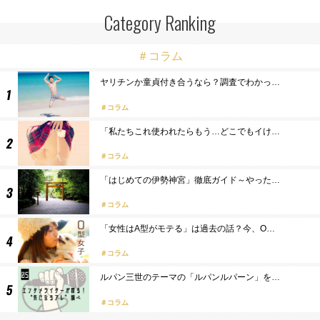
Category Ranking
＃コラム
ヤリチンか童貞付き合うなら？調査でわかっ…
コラム
「私たちこれ使われたらもう…どこでもイけ…
コラム
「はじめての伊勢神宮」徹底ガイド～やった…
コラム
「女性はA型がモテる」は過去の話？今、O…
コラム
ルパン三世のテーマの「ルパンルパーン」を…
コラム