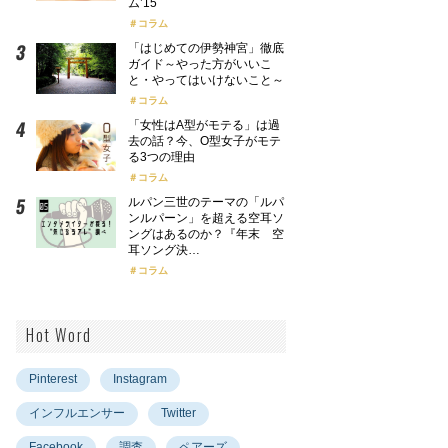
ム’15
コラム
「はじめての伊勢神宮」徹底
ガイド～やった方がいいこ
と・やってはいけないこと～
コラム
「女性はA型がモテる」は過
去の話？今、O型女子がモテ
る3つの理由
コラム
ルパン三世のテーマの「ルパ
ンルパーン」を超える空耳ソ
ングはあるのか？『年末 空
耳ソング決…
コラム
Hot Word
Pinterest
Instagram
インフルエンサー
Twitter
Facebook
調査
ペアーズ