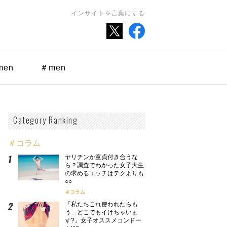
インサイトを言葉にする
men
＃men
Category Ranking
＃コラム
ヤリチンか童貞付き合うな
ら？調査でわかった女子大生
の求めるエッチはテクよりも
○○
コラム
「私たちこれ使われたらも
う…どこでもイけちゃいま
す?」女子オススメコンドー