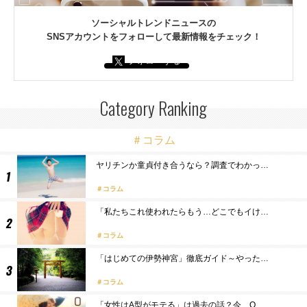
ソーシャルトレンドニュースの
SNSアカウントをフォローして最新情報をチェック！
フォローする
Category Ranking
＃コラム
ヤリチンか童貞付き合うなら？調査でわかっ…
コラム
「私たちこれ使われたらもう…どこでもイけ…
コラム
「はじめての伊勢神宮」徹底ガイド～やった…
コラム
「女性はA型がモテる」は過去の話？今、O…