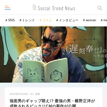
＃SNS
＃トレンド
＃コラム
＃インタビュー
＃women
＃m
2016年02月29日（月）
更新
強面男のギャップ萌え!? 最強の男・蝶野正洋が
成敗されるビックリCMの新作が公開