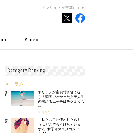
インサイトを言葉にする
men
＃men
Category Ranking
＃コラム
ヤリチンか童貞付き合うな
ら？調査でわかった女子大生
の求めるエッチはテクよりも
○○
コラム
「私たちこれ使われたらも
う…どこでもイけちゃいま
す?」女子オススメコンドー