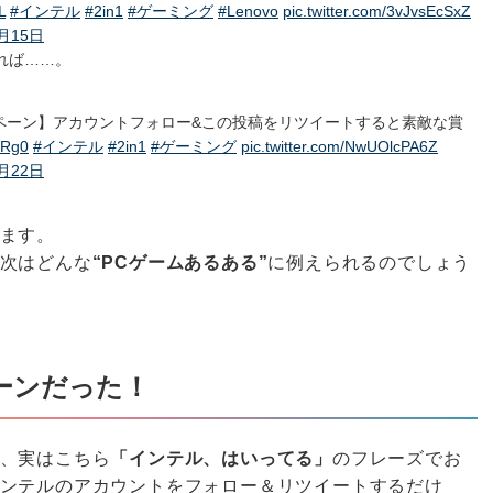
L
#インテル
#2in1
#ゲーミング
#Lenovo
pic.twitter.com/3vJvsEcSxZ
7月15日
れば……。
ペーン】アカウントフォロー&この投稿をリツイートすると素敵な賞
9Rg0
#インテル
#2in1
#ゲーミング
pic.twitter.com/NwUOlcPA6Z
7月22日
ます。
次はどんな
“PCゲームあるある”
に例えられるのでしょう
ーンだった！
、実はこちら
「インテル、はいってる」
のフレーズでお
ンテルのアカウントをフォロー＆リツイートするだけ