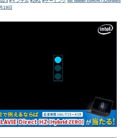
duZ3
#インテル
#2in1
#ゲーミング
pic.twitter.com/m7326rlMk5
7月19日