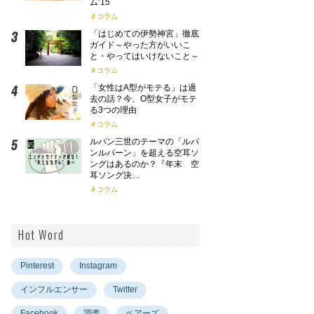
ム’15
コラム
「はじめての伊勢神宮」徹底
ガイド～やった方がいいこ
と・やってはいけないこと～
コラム
「女性はA型がモテる」は過
去の話？今、O型女子がモテ
る3つの理由
コラム
ルパン三世のテーマの「ルパ
ンルパーン」を超える空耳ソ
ングはあるのか？『年末 空
耳ソング決…
コラム
Hot Word
Pinterest
Instagram
インフルエンサー
Twitter
Facebook
調査
ペアーズ