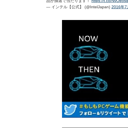
品が抽選で当たります！
https://t.co/NvOeos
— インテル【公式】 (@IntelJapan)
2016年