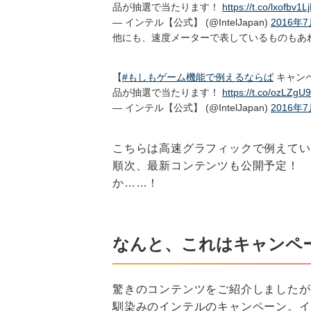
品が抽選で当たります！
https://t.co/lxofbv1Lj
— インテル【公式】 (@IntelJapan)
2016年
他にも、速度メーターで表しているものもあ
【
#もしもゲーム機能で例えるならば
キャン
品が抽選で当たります！
https://t.co/ozLZgU
— インテル【公式】 (@IntelJapan)
2016年
こちらは高速グラフィックで例えてい
順次、最新コンテンツも公開予定！ 
か……！
なんと、これはキャンペ
驚きのコンテンツをご紹介しましたが
馴染みのインテルのキャンペーン。イ