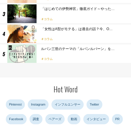
「はじめての伊勢神宮」徹底ガイド～やった…
コラム
「女性はA型がモテる」は過去の話？今、O…
コラム
ルパン三世のテーマの「ルパンルパーン」を…
コラム
Hot Word
Pinterest
Instagram
インフルエンサー
Twitter
Facebook
調査
ペアーズ
動画
インタビュー
PR