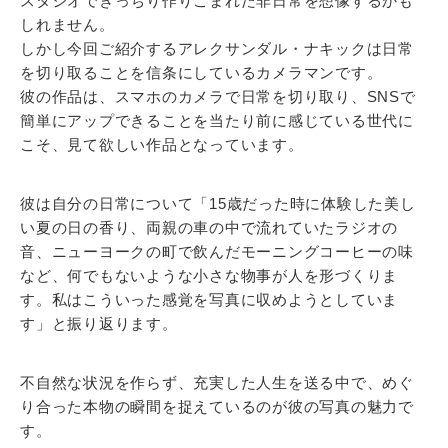
スタジオできっちり作りこまれた非日常を想像するかも
しれません。
しかし今回ご紹介するアレクサンダル・ナキックは日常
を切り取ることを信条にしているカメラマンです。
彼の作品は、スマホのカメラで日常を切り取り、SNSで
簡単にアップできることを当たり前に感じている世代に
こそ、見て欲しい作品となっています。
彼は自分の日常について「15歳だった時に体験した美し
い夏の日の香り、両親の車の中で流れていたラジオの
音、ニューヨークの町で飲んだモーニングコーヒーの味
など、何でもないような小さな物事が人を形づくりま
す。私はこういった感覚を写真に収めようとしていま
す」と振り返ります。
不自然な状況を作らず、充実した人生を送る中で、めぐ
り合った本物の瞬間を捉えているのが彼の写真の魅力で
す。