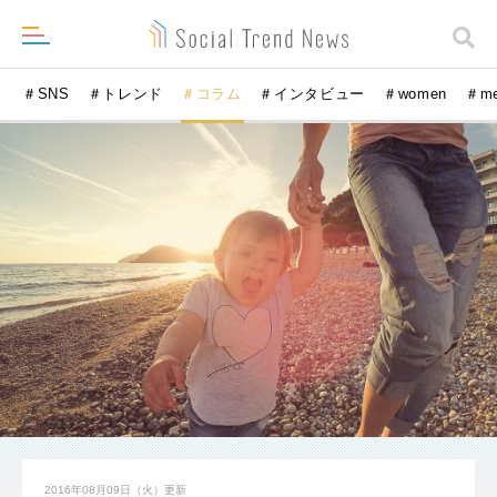
＃SNS
＃トレンド
＃コラム
＃インタビュー
＃women
＃m
2016年08月09日（火）
更新