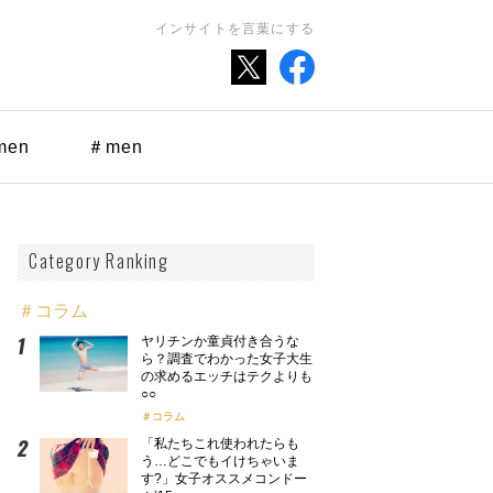
インサイトを言葉にする
men
＃men
Category Ranking
＃コラム
ヤリチンか童貞付き合うな
ら？調査でわかった女子大生
の求めるエッチはテクよりも
○○
コラム
「私たちこれ使われたらも
う…どこでもイけちゃいま
す?」女子オススメコンドー