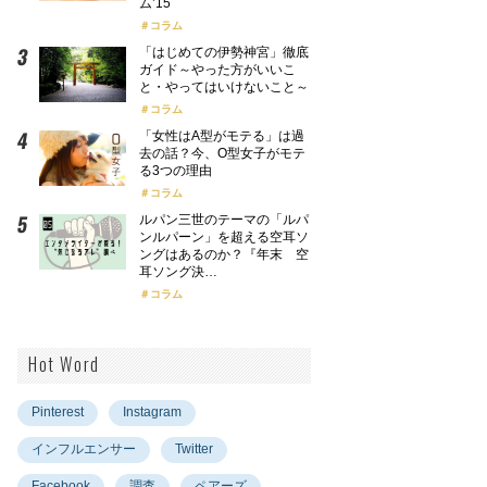
ム’15
コラム
「はじめての伊勢神宮」徹底
ガイド～やった方がいいこ
と・やってはいけないこと～
コラム
「女性はA型がモテる」は過
去の話？今、O型女子がモテ
る3つの理由
コラム
ルパン三世のテーマの「ルパ
ンルパーン」を超える空耳ソ
ングはあるのか？『年末 空
耳ソング決…
コラム
Hot Word
Pinterest
Instagram
インフルエンサー
Twitter
Facebook
調査
ペアーズ