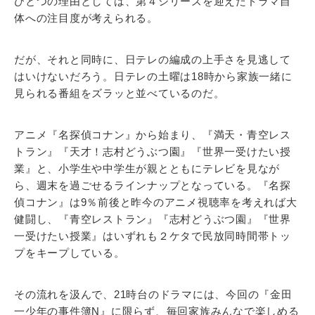
ひとつの理由としては、第４シリーズを迎えたドラマ自
体への注目度が考えられる。
だが、それと同時に、日テレの編成の上手さを見逃して
はいけないだろう。日テレの土曜は18時から家族一緒に
見られる番組をズラッと並べているのだ。
アニメ『名探偵コナン』から始まり、『満天・青空レス
トラン』『天才！志村どうぶつ園』『世界一受けたい授
業』と、小学生や中学生が親とともにテレビを見なが
ら、週末を過ごせるラインナップとなっている。『名探
偵コナン』は9％前後と昨今のアニメ視聴率を考えれば大
健闘し、『青空レストラン』『志村どうぶつ園』『世界
一受けたい授業』はいずれも２ケタで民放同時間帯トッ
プをキープしている。
その流れを汲んで、21時台のドラマには、今回の『金田
一少年の事件簿N』に限らず、毎回家族みんなで楽しめる