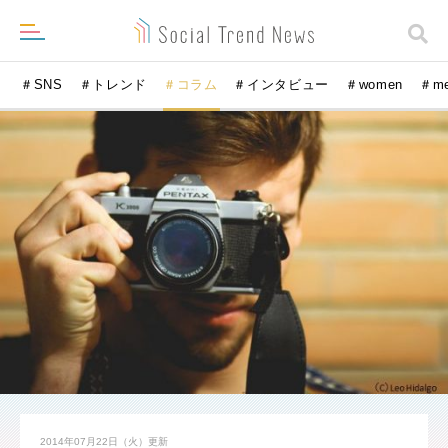
＃SNS
＃トレンド
＃コラム
＃インタビュー
＃women
＃m
2014年07月22日（火）
更新