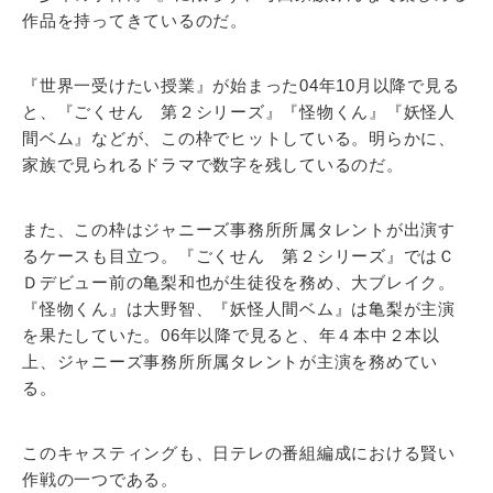
作品を持ってきているのだ。
『世界一受けたい授業』が始まった04年10月以降で見る
と、『ごくせん 第２シリーズ』『怪物くん』『妖怪人
間ベム』などが、この枠でヒットしている。明らかに、
家族で見られるドラマで数字を残しているのだ。
また、この枠はジャニーズ事務所所属タレントが出演す
るケースも目立つ。『ごくせん 第２シリーズ』ではＣ
Ｄデビュー前の亀梨和也が生徒役を務め、大ブレイク。
『怪物くん』は大野智、『妖怪人間ベム』は亀梨が主演
を果たしていた。06年以降で見ると、年４本中２本以
上、ジャニーズ事務所所属タレントが主演を務めてい
る。
このキャスティングも、日テレの番組編成における賢い
作戦の一つである。