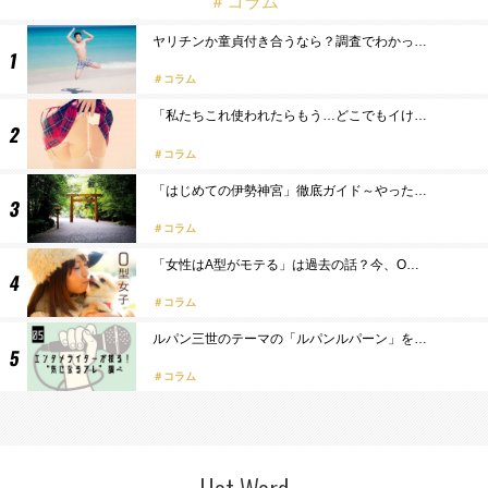
＃コラム
ヤリチンか童貞付き合うなら？調査でわかっ…
コラム
「私たちこれ使われたらもう…どこでもイけ…
コラム
「はじめての伊勢神宮」徹底ガイド～やった…
コラム
「女性はA型がモテる」は過去の話？今、O…
コラム
ルパン三世のテーマの「ルパンルパーン」を…
コラム