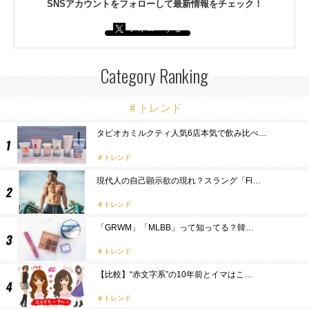
SNSアカウントをフォローして最新情報をチェック！
フォローする
Category Ranking
＃トレンド
タピオカミルクティ人気6店本気で飲み比べ…
トレンド
現代人の自己顕示欲の現れ？スラング「Fl…
トレンド
「GRWM」「MLBB」って知ってる？韓…
トレンド
【比較】“赤文字系”の10年前とイマはこ…
トレンド