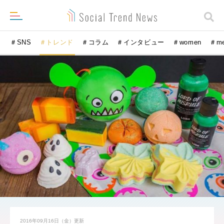
＃SNS
＃トレンド
＃コラム
＃インタビュー
＃women
＃m
2016年09月16日（金）
更新