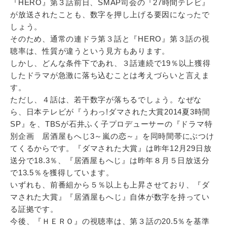
『HERO』第３話前日、SMAP司会の『27時間テレビ』
が放送されたことも、数字を押し上げる要因になったで
しょう。
そのため、通常の連ドラ第３話と『HERO』第３話の視
聴率は、性質が違うという見方もあります。
しかし、どんな条件下であれ、３話連続で19％以上獲得
したドラマが急激に落ち込むことは考えづらいと言えま
す。
ただし、４話は、若干数字が落ちるでしょう。なぜな
ら、日本テレビが『うわっ!ダマされた大賞2014夏3時間
SP』を、TBSが石井ふく子プロデューサーの『ドラマ特
別企画 居酒屋もへじ3～嵐の恋～』を同時間帯にぶつけ
てくるからです。『ダマされた大賞』は昨年12月29日放
送分で18.3％、『居酒屋もへじ』は昨年８月５日放送分
で13.5％を獲得しています。
いずれも、前番組から５％以上も上昇させており、『ダ
マされた大賞』『居酒屋もへじ』自体が数字を持ってい
る証拠です。
今後、『ＨＥＲＯ』の視聴率は、第３話の20.5％を基準