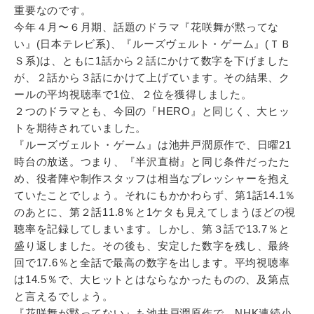
重要なのです。
今年４月〜６月期、話題のドラマ『花咲舞が黙ってな
い』(日本テレビ系)、『ルーズヴェルト・ゲーム』(ＴＢ
Ｓ系)は、ともに1話から２話にかけて数字を下げました
が、２話から３話にかけて上げています。その結果、ク
ールの平均視聴率で1位、２位を獲得しました。
２つのドラマとも、今回の『HERO』と同じく、大ヒッ
トを期待されていました。
『ルーズヴェルト・ゲーム』は池井戸潤原作で、日曜21
時台の放送。つまり、『半沢直樹』と同じ条件だったた
め、役者陣や制作スタッフは相当なプレッシャーを抱え
ていたことでしょう。それにもかかわらず、第1話14.1％
のあとに、第２話11.8％と1ケタも見えてしまうほどの視
聴率を記録してしまいます。しかし、第３話で13.7％と
盛り返しました。その後も、安定した数字を残し、最終
回で17.6％と全話で最高の数字を出します。平均視聴率
は14.5％で、大ヒットとはならなかったものの、及第点
と言えるでしょう。
『花咲舞が黙ってない』も池井戸潤原作で、NHK連続小