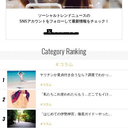
ソーシャルトレンドニュースの
SNSアカウントをフォローして最新情報をチェック！
フォローする
Category Ranking
＃コラム
ヤリチンか童貞付き合うなら？調査でわかっ…
コラム
「私たちこれ使われたらもう…どこでもイけ…
コラム
「はじめての伊勢神宮」徹底ガイド～やった…
コラム