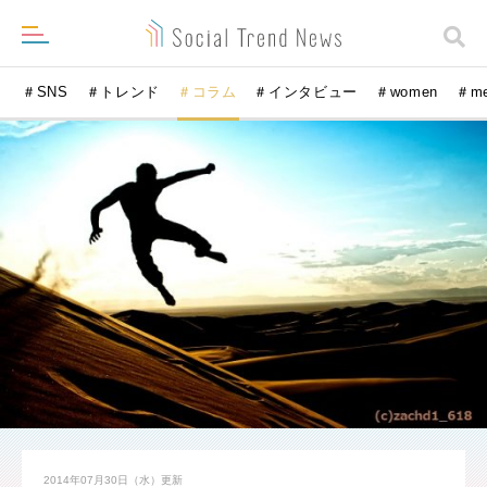
＃SNS
＃トレンド
＃コラム
＃インタビュー
＃women
＃m
2014年07月30日（水）
更新