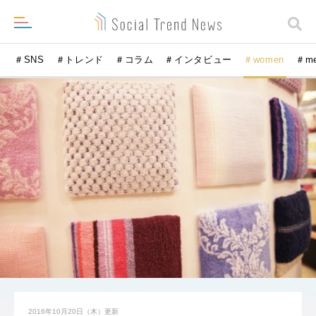
＃SNS
＃トレンド
＃コラム
＃インタビュー
＃women
＃m
2016年10月20日（木）
更新