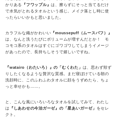
かりある
『フワップル』
は、擦らずにそっと当てるだけ
で水気がとれるタオルという感じ。メイク落とし時に使
ったらいいかもと思いました。
カラフルな織がかわいい
『moussepuff（ムースパフ）』
は、なんと洗うたびにボリュームが増すんだとか！ モ
コモコ系のタオルはすぐにゴワゴワしてしまうイメージ
があったので、長持ちしそうで嬉しいですね。
『watairo（わたいろ）』の「むくわた」
は、思わず頬ず
りしたくなるような贅沢な質感。まだ寝ぼけている朝の
洗顔時に、このふわふわタオルに顔をうずめたら、ちょ
っと幸せかも……。
と、こんな風にいろいろなタオルを試してみて、わたし
は
『しあわせの今治ガーゼ』の「星あいガーゼ」
をセレ
クト。