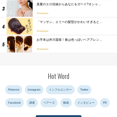
真夏のエロ目線からあなたをガード?オシャ…
women
「マッサン」エリーの髪型がかわいすぎると…
women
お手本は井川遥様！春は色っぽいヘアアレン…
women
Hot Word
Pinterest
Instagram
インフルエンサー
Twitter
Facebook
調査
ペアーズ
動画
インタビュー
PR