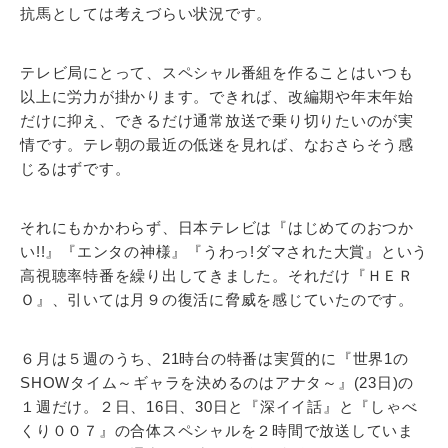
抗馬としては考えづらい状況です。
テレビ局にとって、スペシャル番組を作ることはいつも
以上に労力が掛かります。できれば、改編期や年末年始
だけに抑え、できるだけ通常放送で乗り切りたいのが実
情です。テレ朝の最近の低迷を見れば、なおさらそう感
じるはずです。
それにもかかわらず、日本テレビは『はじめてのおつか
い!!』『エンタの神様』『うわっ!ダマされた大賞』という
高視聴率特番を繰り出してきました。それだけ『ＨＥＲ
Ｏ』、引いては月９の復活に脅威を感じていたのです。
６月は５週のうち、21時台の特番は実質的に『世界1の
SHOWタイム～ギャラを決めるのはアナタ～』(23日)の
１週だけ。２日、16日、30日と『深イイ話』と『しゃべ
くり００７』の合体スペシャルを２時間で放送していま