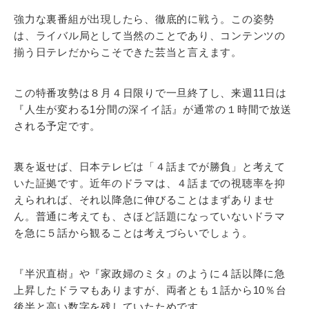
強力な裏番組が出現したら、徹底的に戦う。この姿勢
は、ライバル局として当然のことであり、コンテンツの
揃う日テレだからこそできた芸当と言えます。
この特番攻勢は８月４日限りで一旦終了し、来週11日は
『人生が変わる1分間の深イイ話』が通常の１時間で放送
される予定です。
裏を返せば、日本テレビは「４話までが勝負」と考えて
いた証拠です。近年のドラマは、４話までの視聴率を抑
えられれば、それ以降急に伸びることはまずありませ
ん。普通に考えても、さほど話題になっていないドラマ
を急に５話から観ることは考えづらいでしょう。
『半沢直樹』や『家政婦のミタ』のように４話以降に急
上昇したドラマもありますが、両者とも１話から10％台
後半と高い数字を残していたためです。