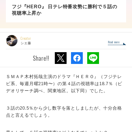
フジ『HERO』 日テレ特番攻勢に勝利で５話の
視聴率上昇か
Creator
Read more
シエ藤
Share!!
ＳＭＡＰ木村拓哉主演のドラマ『ＨＥＲＯ』（フジテレ
ビ系、毎週月曜21時〜）の第４話の視聴率は18.7％（ビ
デオリサーチ調べ、関東地区。以下同）でした。
３話の20.5％から少し数字を落としましたが、十分合格
点と言えるでしょう。