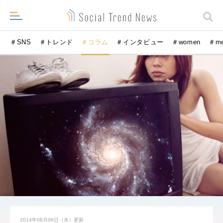
＃SNS
＃トレンド
＃コラム
＃インタビュー
＃women
＃m
2014年08月06日（水）
更新