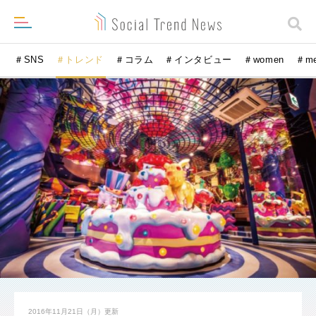
＃SNS
＃トレンド
＃コラム
＃インタビュー
＃women
＃m
2016年11月21日（月）
更新