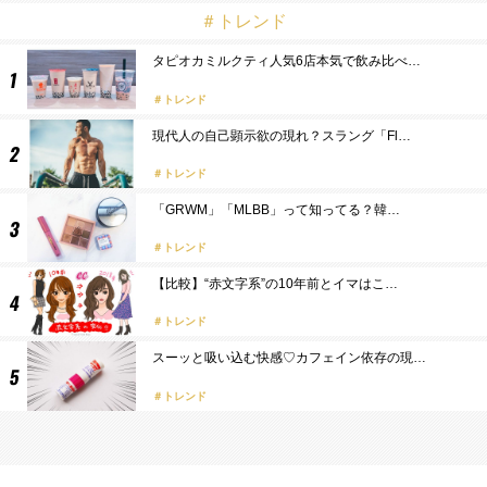
＃トレンド
タピオカミルクティ人気6店本気で飲み比べ…
トレンド
現代人の自己顕示欲の現れ？スラング「Fl…
トレンド
「GRWM」「MLBB」って知ってる？韓…
トレンド
【比較】“赤文字系”の10年前とイマはこ…
トレンド
スーッと吸い込む快感♡カフェイン依存の現…
トレンド