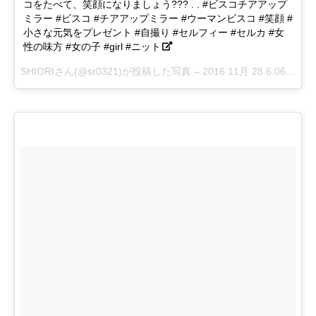
コをたべて、笑顔になりましょう??? . . #ビスコチアアップ
ミラー #ビスコ #チアアップミラー #ウーマンビスコ #笑顔 #
小さな元気をプレゼント #自撮り #セルフィー #セルカ #女
性の味方 #女の子 #girl #ニット
SHIORIさん(@sr0321)が投稿した写真 –
2016 11月 28 6:06午前 PST