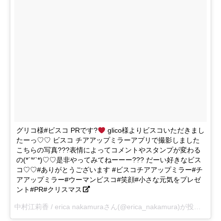
グリコ様#ビスコ PRです?
glico様よりビスコいただきまし
たーっ♡♡ ビスコ チアアップミラーアプリで撮影しました
こちらの写真???表情によってコメントやスタンプが変わる
の(*´꒳`*)♡♡是非やってみてねーーー??? だーい好きなビス
コ♡♡#ありがとうございます #ビスコチアアップミラー#チ
アアップミラー#ウーマンビスコ#笑顔#小さな元気をプレゼ
ント#PR#クリスマス
中村江莉香 / erica nakamuraさん(@erica_nakamura)が投稿した写真 –