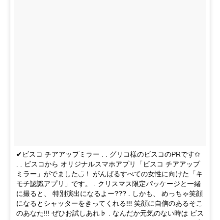
✔︎ビスコ チアアップミラー . . グリコ様のビスコのPRです✩
. . ビスコから オリジナルスマホアプリ「ビスコ チアアップ
ミラー」がでました◡̈！ がんばるすべての女性に向けた「キ
モチ認識アプリ」です。 . クリスマス限定パッケージと一緒
に撮ると、 特別演出になるよー??? . しかも、 めっちゃ笑顔
になるとシャッターをきってくれる!!! 笑顔に自信のあるそこ
のあなた!!! ぜひお試しあれ♭ . なんだか元気のない時は ビス