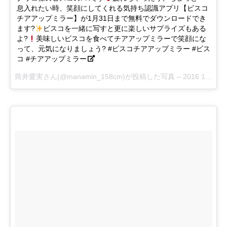
息入れたい時、笑顔にしてくれる気持ち認識アプリ【ビスコ
チアアップミラー】が1月31日まで無料でダウンロードでき
ます?
ビスコを一緒に写すと更に楽しいサプライズもある
よ?
美味しいビスコを食べてチアアップミラーで笑顔にな
って、元気になりましょう? #ビスコチアアップミラー #ビス
コ #チアアップミラー
筒井愛実さん(@manamin_158cm)が投稿した写真 –
2016 11月 28 4:55午前 PST