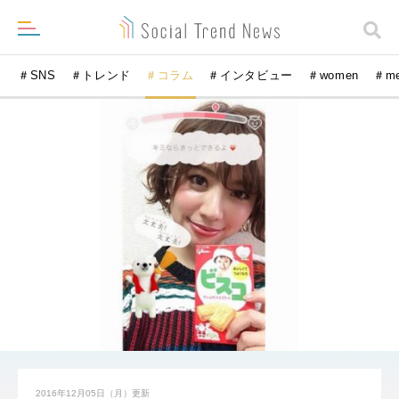
＃SNS
＃トレンド
＃コラム
＃インタビュー
＃women
＃m
2016年12月05日（月）
更新