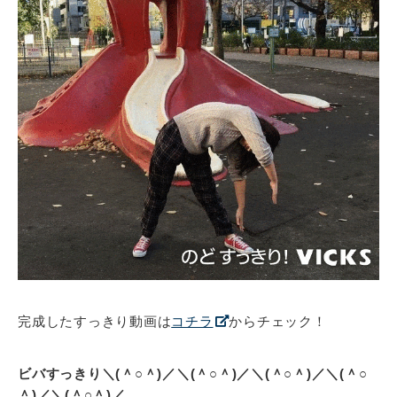
完成したすっきり動画は
コチラ
からチェック！
ビバすっきり＼(＾○＾)／＼(＾○＾)／＼(＾○＾)／＼(＾○
＾)／＼(＾○＾)／