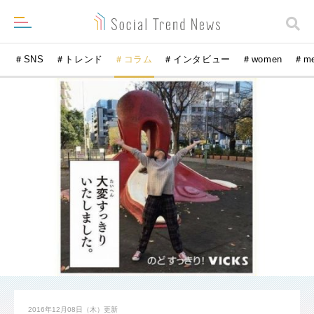
＃SNS
＃トレンド
＃コラム
＃インタビュー
＃women
＃m
2016年12月08日（木）
更新