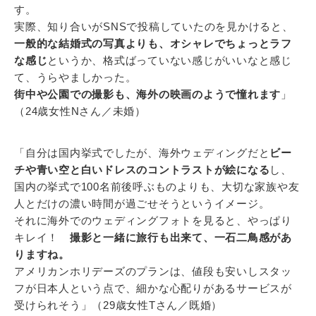
す。
実際、知り合いがSNSで投稿していたのを見かけると、
一般的な結婚式の写真よりも、オシャレでちょっとラフ
な感じ
というか、格式ばっていない感じがいいなと感じ
て、うらやましかった。
街中や公園での撮影も、海外の映画のようで憧れます
」
（24歳女性Nさん／未婚）
「自分は国内挙式でしたが、海外ウェディングだと
ビー
チや青い空と白いドレスのコントラストが絵になる
し、
国内の挙式で100名前後呼ぶものよりも、大切な家族や友
人とだけの濃い時間が過ごせそうというイメージ。
それに海外でのウェディングフォトを見ると、やっぱり
キレイ！
撮影と一緒に旅行も出来て、一石二鳥感があ
りますね。
アメリカンホリデーズのプランは、値段も安いしスタッ
フが日本人という点で、細かな心配りがあるサービスが
受けられそう」（29歳女性Tさん／既婚）