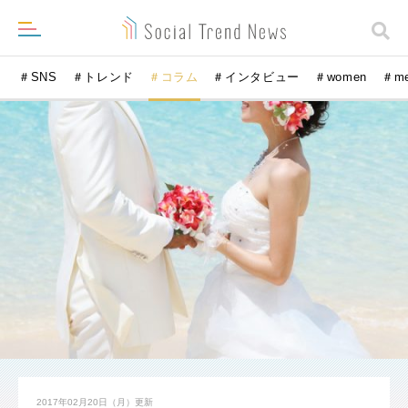
＃SNS
＃トレンド
＃コラム
＃インタビュー
＃women
＃m
2017年02月20日（月）
更新