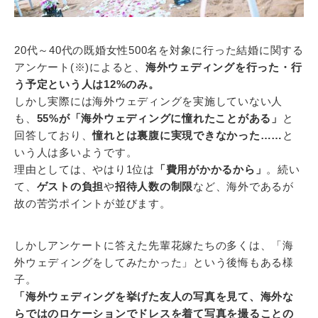
20代～40代の既婚女性500名を対象に行った結婚に関する
アンケート(※)によると、
海外ウェディングを行った・行
う予定という人は12%のみ。
しかし実際には海外ウェディングを実施していない人
も、
55%が「海外ウェディングに憧れたことがある」
と
回答しており、
憧れとは裏腹に実現できなかった……
と
いう人は多いようです。
理由としては、やはり1位は
「費用がかかるから」
。続い
て、
ゲストの負担
や
招待人数の制限
など、海外であるが
故の苦労ポイントが並びます。
しかしアンケートに答えた先輩花嫁たちの多くは、「海
外ウェディングをしてみたかった」という後悔もある様
子。
「海外ウェディングを挙げた友人の写真を見て、海外な
らではのロケーションでドレスを着て写真を撮ることの