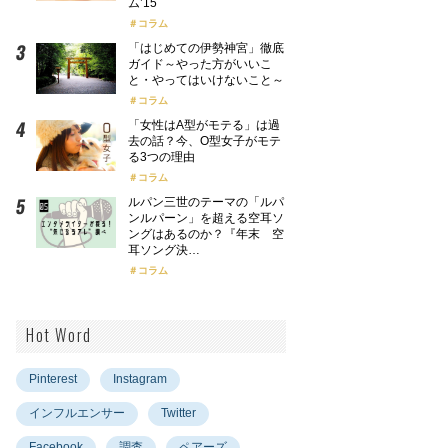
ム’15
コラム
「はじめての伊勢神宮」徹底
ガイド～やった方がいいこ
と・やってはいけないこと～
コラム
「女性はA型がモテる」は過
去の話？今、O型女子がモテ
る3つの理由
コラム
ルパン三世のテーマの「ルパ
ンルパーン」を超える空耳ソ
ングはあるのか？『年末 空
耳ソング決…
コラム
Hot Word
Pinterest
Instagram
インフルエンサー
Twitter
Facebook
調査
ペアーズ