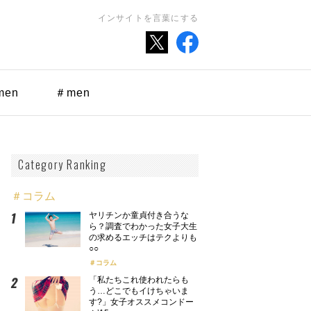
インサイトを言葉にする
men
＃men
Category Ranking
＃コラム
ヤリチンか童貞付き合うな
ら？調査でわかった女子大生
の求めるエッチはテクよりも
○○
コラム
「私たちこれ使われたらも
う…どこでもイけちゃいま
す?」女子オススメコンドー