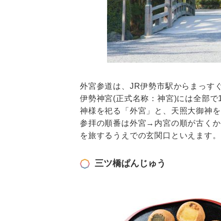
外宮参道は、JR伊勢市駅からまっす
伊勢神宮(正式名称：神宮)には全部で
神様を祀る「外宮」と、天照大御神を
参拝の順番は外宮→内宮の順が古くか
を旅するうえでの玄関口といえます。
三ツ橋ぱんじゅう