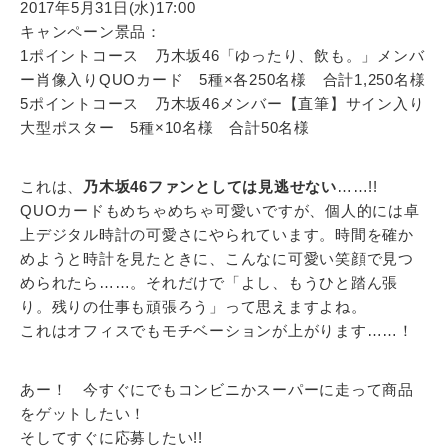
2017年5月31日(水)17:00
キャンペーン景品：
1ポイントコース 乃木坂46「ゆったり、飲も。」メンバ
ー肖像入りQUOカード 5種×各250名様 合計1,250名様
5ポイントコース 乃木坂46メンバー【直筆】サイン入り
大型ポスター 5種×10名様 合計50名様
これは、
乃木坂46ファンとしては見逃せない
……!!
QUOカードもめちゃめちゃ可愛いですが、個人的には卓
上デジタル時計の可愛さにやられています。時間を確か
めようと時計を見たときに、こんなに可愛い笑顔で見つ
められたら……。それだけで「よし、もうひと踏ん張
り。残りの仕事も頑張ろう」って思えますよね。
これはオフィスでもモチベーションが上がります……！
あー！ 今すぐにでもコンビニかスーパーに走って商品
をゲットしたい！
そしてすぐに応募したい!!