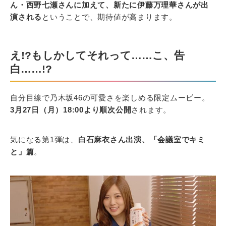
ん・西野七瀬さんに加えて、新たに伊藤万理華さんが出
演される
ということで、期待値が高まります。
え!?もしかしてそれって……こ、告
白……!?
自分目線で乃木坂46の可愛さを楽しめる限定ムービー。
3月27日（月）18:00より順次公開
されます。
気になる第1弾は、
白石麻衣さん出演、「会議室でキミ
と」篇
。