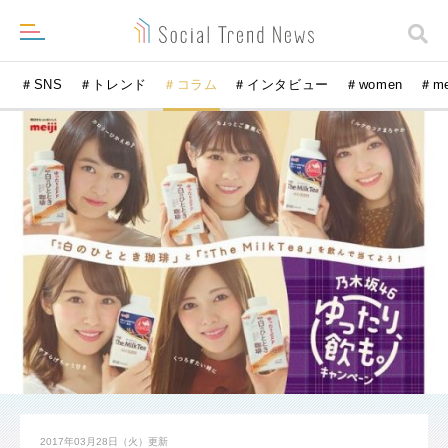
＃SNS
＃トレンド
＃コラム
＃インタビュー
＃women
＃m
2017年03月28日（火）
更新