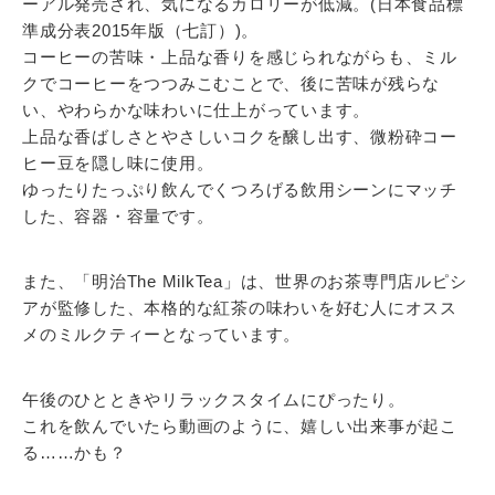
ーアル発売され、気になるカロリーが低減。(日本食品標
準成分表2015年版（七訂）)。
コーヒーの苦味・上品な香りを感じられながらも、ミル
クでコーヒーをつつみこむことで、後に苦味が残らな
い、やわらかな味わいに仕上がっています。
上品な香ばしさとやさしいコクを醸し出す、微粉砕コー
ヒー豆を隠し味に使用。
ゆったりたっぷり飲んでくつろげる飲用シーンにマッチ
した、容器・容量です。
また、「明治The MilkTea」は、世界のお茶専門店ルピシ
アが監修した、本格的な紅茶の味わいを好む人にオスス
メのミルクティーとなっています。
午後のひとときやリラックスタイムにぴったり。
これを飲んでいたら動画のように、嬉しい出来事が起こ
る……かも？