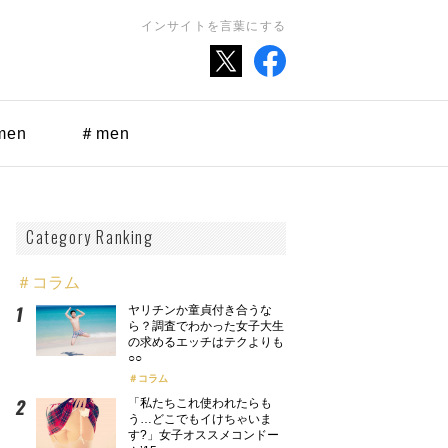
インサイトを言葉にする
men
＃men
Category Ranking
＃コラム
ヤリチンか童貞付き合うな
ら？調査でわかった女子大生
の求めるエッチはテクよりも
○○
コラム
「私たちこれ使われたらも
う…どこでもイけちゃいま
す?」女子オススメコンドー