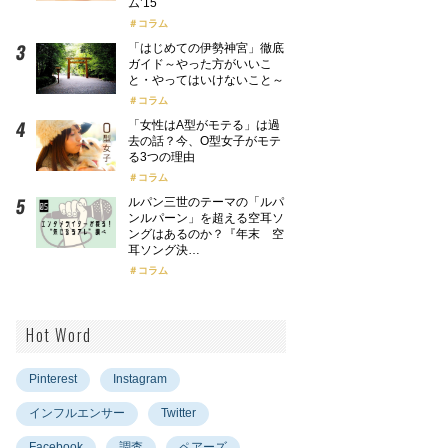
ム’15
コラム
「はじめての伊勢神宮」徹底
ガイド～やった方がいいこ
と・やってはいけないこと～
コラム
「女性はA型がモテる」は過
去の話？今、O型女子がモテ
る3つの理由
コラム
ルパン三世のテーマの「ルパ
ンルパーン」を超える空耳ソ
ングはあるのか？『年末 空
耳ソング決…
コラム
Hot Word
Pinterest
Instagram
インフルエンサー
Twitter
Facebook
調査
ペアーズ