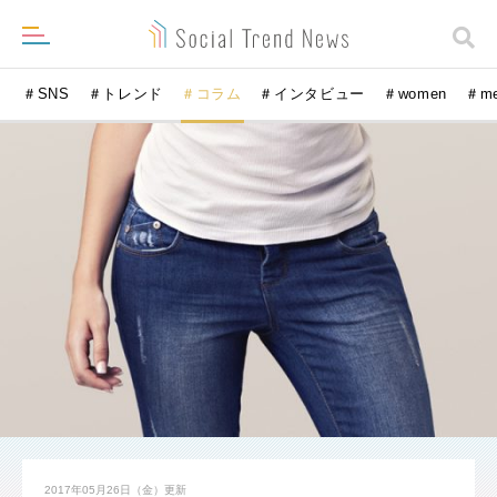
＃SNS
＃トレンド
＃コラム
＃インタビュー
＃women
＃m
2017年05月26日（金）
更新