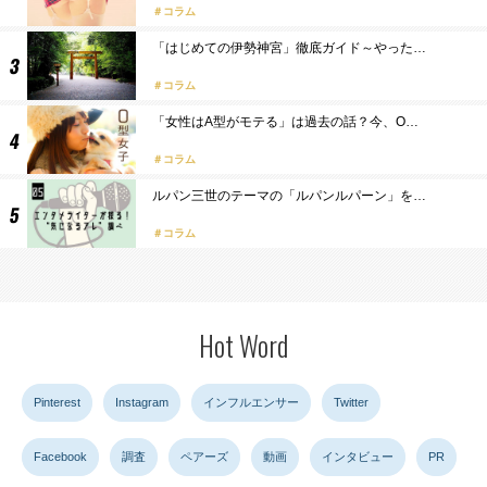
コラム
「はじめての伊勢神宮」徹底ガイド～やった…
コラム
「女性はA型がモテる」は過去の話？今、O…
コラム
ルパン三世のテーマの「ルパンルパーン」を…
コラム
Hot Word
Pinterest
Instagram
インフルエンサー
Twitter
Facebook
調査
ペアーズ
動画
インタビュー
PR