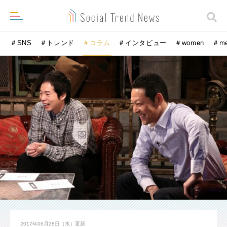
＃SNS
＃トレンド
＃コラム
＃インタビュー
＃women
＃m
2017年06月28日（水）
更新