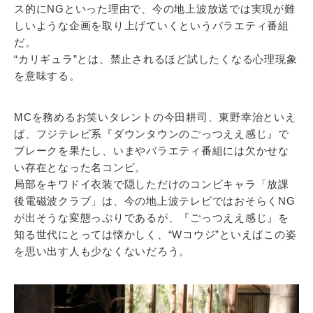
ス的にNGといった理由で、今の地上波放送では実現が難
しいような企画を取り上げていくというバラエティ番組
だ。
“カリギュラ”とは、禁止されるほど試したくなる心理現象
を意味する。
MCを務めるお笑いタレントの今田耕司、東野幸治といえ
ば、フジテレビ系『ダウンタウンのごっつええ感じ』で
ブレークを果たし、いまやバラエティ番組には欠かせな
い存在となった名コンビ。
局部をキワドイ衣装で隠しただけのコンビキャラ「放課
後電磁波クラブ」は、今の地上波テレビではおそらくNG
が出そうな変態っぷりであるが、『ごっつええ感じ』を
知る世代にとっては懐かしく、“Wコウジ”といえばこの姿
を思い出す人も少なくないだろう。