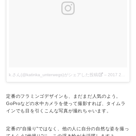
k.さん(@katinka_unterwegs)がシェアした投稿
–
2017 2月 21 11:35午後 PST
定番のフラミンゴデザインも、まだまだ人気のよう。
GoProなどの水中カメラを使って撮影すれば、タイムラ
インでも目を引くこんな写真が撮れちゃいます。
定番の“自撮り”ではなく、他の人に自分の自然な姿を撮っ
てもらう“他撮り”に、この浮き輪が大活躍しますよ。