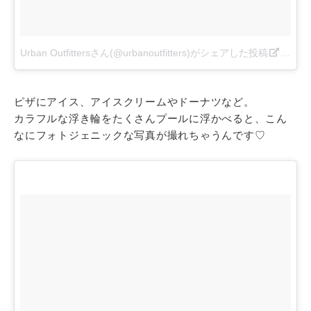
Urban Outfittersさん(@urbanoutfitters)がシェアした投稿
–
201
ピザにアイス、アイスクリームやドーナツなど。
カラフルな浮き輪をたくさんプールに浮かべると、こん
なにフォトジェニックな写真が撮れちゃうんです♡