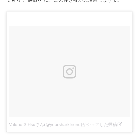
Valerie 𖠚 Hsuさん(@yoursharkfriend)がシェアした投稿
–
2017