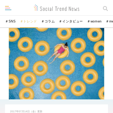
＃SNS
＃トレンド
＃コラム
＃インタビュー
＃women
＃m
2017年07月14日（金）
更新