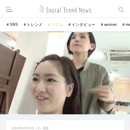
＃SNS
＃トレンド
＃コラム
＃インタビュー
＃women
＃m
2014年09月11日（木）
更新