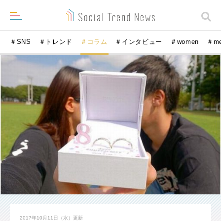
＃SNS
＃トレンド
＃コラム
＃インタビュー
＃women
＃m
2017年10月11日（水）
更新