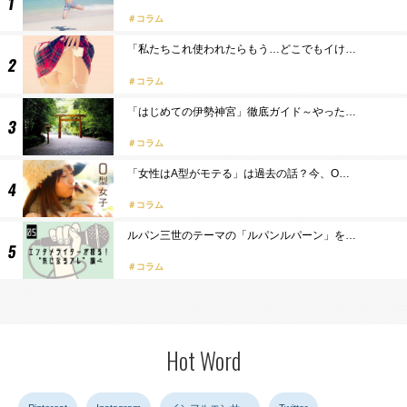
コラム
「私たちこれ使われたらもう…どこでもイけ…
コラム
「はじめての伊勢神宮」徹底ガイド～やった…
コラム
「女性はA型がモテる」は過去の話？今、O…
コラム
ルパン三世のテーマの「ルパンルパーン」を…
コラム
Hot Word