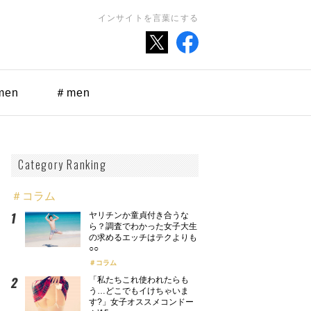
インサイトを言葉にする
men
＃men
Category Ranking
＃コラム
ヤリチンか童貞付き合うな
ら？調査でわかった女子大生
の求めるエッチはテクよりも
○○
コラム
「私たちこれ使われたらも
う…どこでもイけちゃいま
す?」女子オススメコンドー