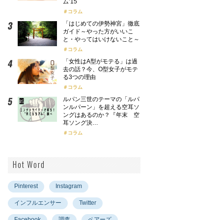
ム’15
コラム
「はじめての伊勢神宮」徹底
ガイド～やった方がいいこ
と・やってはいけないこと～
コラム
「女性はA型がモテる」は過
去の話？今、O型女子がモテ
る3つの理由
コラム
ルパン三世のテーマの「ルパ
ンルパーン」を超える空耳ソ
ングはあるのか？『年末 空
耳ソング決…
コラム
Hot Word
Pinterest
Instagram
インフルエンサー
Twitter
Facebook
調査
ペアーズ