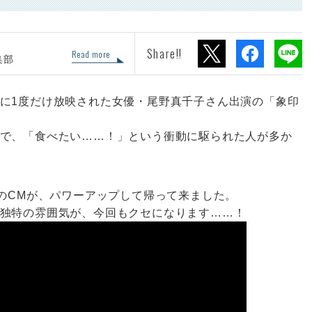
Share!!
Read more
集部
に1度だけ放映された女優・尾野真千子さん出演の「象印
で、「食べたい……！」という衝動に駆られた人が多か
題のCMが、パワーアップして帰って来ました。
独特の雰囲気が、今回もクセになります……！