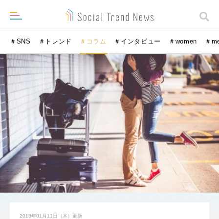
＃SNS
＃トレンド
＃コラム
＃インタビュー
＃women
＃m
2018年01月11日（木）
更新