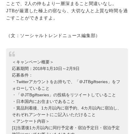
ことで、2人の仲もより一層深まること間違いなし。
JTBが厳選した極上の宿なら、大切な人と上質な時間を過
ごすことができますよ。
（文：ソーシャルトレンドニュース編集部）
＜キャンペーン概要＞
応募期間：2018年1月10日～2月9日
応募条件：
・Twitterアカウントをお持ちで、「＠JTBgiftseries」をフ
ォローしていること
・「＠JTBgiftseries」の投稿をリツイートしていること
・日本国内にお住まいであること
・賞品到着後、1カ月以内に宿予約、4カ月以内に宿泊し、
それぞれアンケートにご記入いただけること
＜アンケート内容＞
[1]当選後1カ月以内に同行予定者・宿泊予定日・宿泊予定