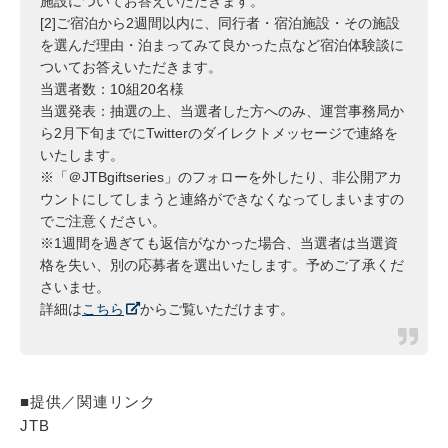
施設についてお答えいただきます。
[2]ご宿泊から2週間以内に、同行者・宿泊施設・その施設
を選んだ理由・泊まってみて良かった点など宿泊体験談に
ついてお答えいただきます。
当選者数：10組20名様
当選発表：抽選の上、当選者した方へのみ、運営事務局か
ら2月下旬までにTwitterのダイレクトメッセージで連絡を
いたします。
※「＠JTBgiftseries」のフォローを外したり、非公開アカ
ウントにしてしまうと連絡ができなくなってしまいますの
でご注意ください。
※1週間を過ぎても返信がなかった場合、当選者は当選資
格を失い、別の応募者を選出いたします。予めご了承くだ
さいませ。
詳細は
こちら
からご覧いただけます。
■提供／関連リンク
JTB