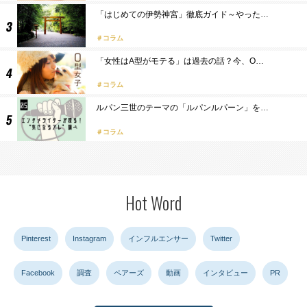
「はじめての伊勢神宮」徹底ガイド～やった…
コラム
「女性はA型がモテる」は過去の話？今、O…
コラム
ルパン三世のテーマの「ルパンルパーン」を…
コラム
Hot Word
Pinterest
Instagram
インフルエンサー
Twitter
Facebook
調査
ペアーズ
動画
インタビュー
PR