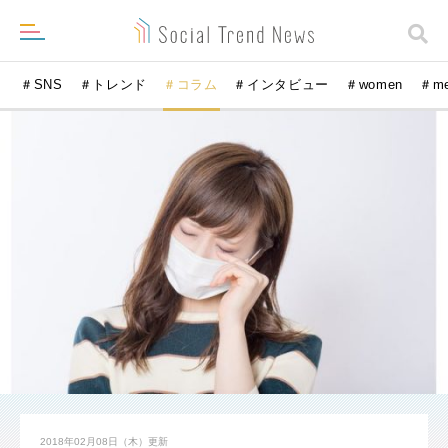
＃SNS
＃トレンド
＃コラム
＃インタビュー
＃women
＃m
2018年02月08日（木）
更新