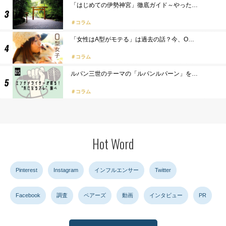
「はじめての伊勢神宮」徹底ガイド～やった…
コラム
「女性はA型がモテる」は過去の話？今、O…
コラム
ルパン三世のテーマの「ルパンルパーン」を…
コラム
Hot Word
Pinterest
Instagram
インフルエンサー
Twitter
Facebook
調査
ペアーズ
動画
インタビュー
PR