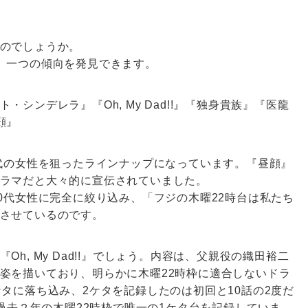
のでしょうか。
、一つの傾向を発見できます。
シンデレラ』『Oh, My Dad!!』『独身貴族』『医龍
顔』
0代の女性を狙ったラインナップになっています。『昼顔』
ラマだと大々的に宣伝されていました。
0代女性に完全に絞り込み、「フジの木曜22時台は私たち
させているのです。
h, My Dad!!』でしょう。内容は、父親役の織田裕二
姿を描いており、明らかに木曜22時枠に適合しないドラ
タに落ち込み、2ケタを記録したのは初回と10話の2度だ
、過去２年の木曜22時枠で唯一の1ケタ台を記録していま