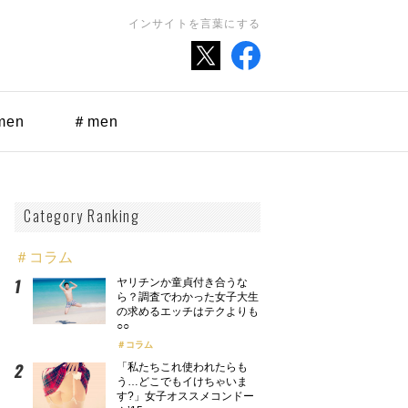
インサイトを言葉にする
men
＃men
Category Ranking
＃コラム
ヤリチンか童貞付き合うな
ら？調査でわかった女子大生
の求めるエッチはテクよりも
○○
コラム
「私たちこれ使われたらも
う…どこでもイけちゃいま
す?」女子オススメコンドー