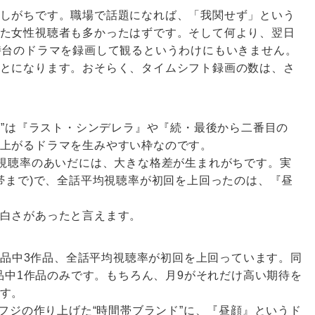
しがちです。職場で話題になれば、「我関せず」という
た女性視聴者も多かったはずです。そして何より、翌日
時台のドラマを録画して観るというわけにもいきません。
とになります。おそらく、タイムシフト録画の数は、さ
台”は『ラスト・シンデレラ』や『続・最後から二番目の
上がるドラマを生みやすい枠なのです。
均視聴率のあいだには、大きな格差が生まれがちです。実
間帯まで)で、全話平均視聴率が初回を上回ったのは、『昼
白さがあったと言えます。
8作品中3作品、全話平均視聴率が初回を上回っています。同
作品中1作品のみです。もちろん、月9がそれだけ高い期待を
す。
うフジの作り上げた“時間帯ブランド”に、『昼顔』というド