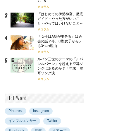
ム’15
コラム
「はじめての伊勢神宮」徹底
ガイド～やった方がいいこ
と・やってはいけないこと～
コラム
「女性はA型がモテる」は過
去の話？今、O型女子がモテ
る3つの理由
コラム
ルパン三世のテーマの「ルパ
ンルパーン」を超える空耳ソ
ングはあるのか？『年末 空
耳ソング決…
コラム
Hot Word
Pinterest
Instagram
インフルエンサー
Twitter
Facebook
調査
ペアーズ