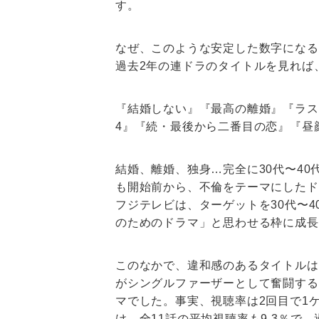
す。
なぜ、このような安定した数字になる
過去2年の連ドラのタイトルを見れば
『結婚しない』『最高の離婚』『ラスト・
4』『続・最後から二番目の恋』『昼
結婚、離婚、独身…完全に30代〜4
も開始前から、不倫をテーマにしたド
フジテレビは、ターゲットを30代〜4
のためのドラマ」と思わせる枠に成長
このなかで、違和感のあるタイトルは『O
がシングルファーザーとして奮闘する
マでした。事実、視聴率は2回目で1ケ
け。全11話の平均視聴率も9.3％で